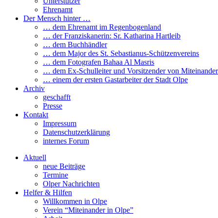
Unterstützer
Ehrenamt
Der Mensch hinter …
… dem Ehrenamt im Regenbogenland
… der Franziskanerin: Sr. Katharina Hartleib
… dem Buchhändler
… dem Major des St. Sebastianus-Schützenvereins
… dem Fotografen Bahaa Al Masris
… dem Ex-Schulleiter und Vorsitzender von Miteinander
… einem der ersten Gastarbeiter der Stadt Olpe
Archiv
geschafft
Presse
Kontakt
Impressum
Datenschutzerklärung
internes Forum
Aktuell
neue Beiträge
Termine
Olper Nachrichten
Helfer & Hilfen
Willkommen in Olpe
Verein “Miteinander in Olpe”