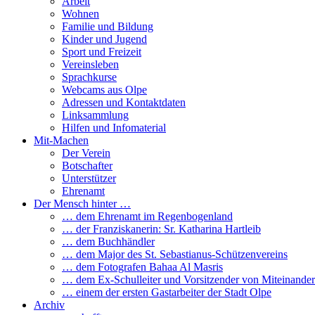
Arbeit
Wohnen
Familie und Bildung
Kinder und Jugend
Sport und Freizeit
Vereinsleben
Sprachkurse
Webcams aus Olpe
Adressen und Kontaktdaten
Linksammlung
Hilfen und Infomaterial
Mit-Machen
Der Verein
Botschafter
Unterstützer
Ehrenamt
Der Mensch hinter …
… dem Ehrenamt im Regenbogenland
… der Franziskanerin: Sr. Katharina Hartleib
… dem Buchhändler
… dem Major des St. Sebastianus-Schützenvereins
… dem Fotografen Bahaa Al Masris
… dem Ex-Schulleiter und Vorsitzender von Miteinander
… einem der ersten Gastarbeiter der Stadt Olpe
Archiv