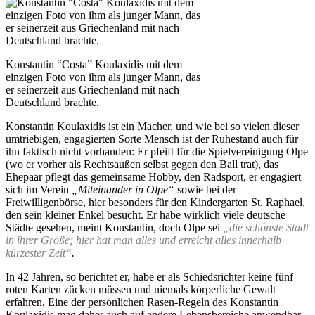
Konstantin “Costa” Koulaxidis mit dem
einzigen Foto von ihm als junger Mann, das
er seinerzeit aus Griechenland mit nach
Deutschland brachte.
Konstantin Koulaxidis ist ein Macher, und wie bei so vielen dieser
umtriebigen, engagierten Sorte Mensch ist der Ruhestand auch für
ihn faktisch nicht vorhanden: Er pfeift für die Spielvereinigung Olpe
(wo er vorher als Rechtsaußen selbst gegen den Ball trat), das
Ehepaar pflegt das gemeinsame Hobby, den Radsport, er engagiert
sich im Verein
„Miteinander in Olpe“
sowie bei der
Freiwilligenbörse, hier besonders für den Kindergarten St. Raphael,
den sein kleiner Enkel besucht. Er habe wirklich viele deutsche
Städte gesehen, meint Konstantin, doch Olpe sei
„die schönste Stadt
in ihrer Größe; hier hat man alles und erreicht alles innerhalb
kürzester Zeit“
.
In 42 Jahren, so berichtet er, habe er als Schiedsrichter keine fünf
roten Karten zücken müssen und niemals körperliche Gewalt
erfahren. Eine der persönlichen Rasen-Regeln des Konstantin
Koulaxidis mag daher auch auf andere Lebensbereiche anwendbar