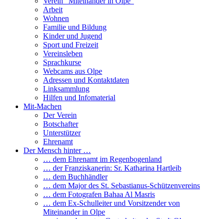
Verein “Miteinander in Olpe”
Arbeit
Wohnen
Familie und Bildung
Kinder und Jugend
Sport und Freizeit
Vereinsleben
Sprachkurse
Webcams aus Olpe
Adressen und Kontaktdaten
Linksammlung
Hilfen und Infomaterial
Mit-Machen
Der Verein
Botschafter
Unterstützer
Ehrenamt
Der Mensch hinter …
… dem Ehrenamt im Regenbogenland
… der Franziskanerin: Sr. Katharina Hartleib
… dem Buchhändler
… dem Major des St. Sebastianus-Schützenvereins
… dem Fotografen Bahaa Al Masris
… dem Ex-Schulleiter und Vorsitzender von
Miteinander in Olpe