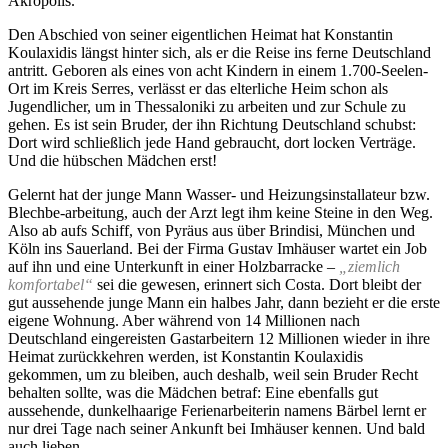
Akropolis.
Den Abschied von seiner eigentlichen Heimat hat Konstantin
Koulaxidis längst hinter sich, als er die Reise ins ferne Deutschland
antritt. Geboren als eines von acht Kindern in einem 1.700-Seelen-
Ort im Kreis Serres, verlässt er das elterliche Heim schon als
Jugendlicher, um in Thessaloniki zu arbeiten und zur Schule zu
gehen. Es ist sein Bruder, der ihn Richtung Deutschland schubst:
Dort wird schließlich jede Hand gebraucht, dort locken Verträge.
Und die hübschen Mädchen erst!
Gelernt hat der junge Mann Wasser- und Heizungsinstallateur bzw.
Blechbe-arbeitung, auch der Arzt legt ihm keine Steine in den Weg.
Also ab aufs Schiff, von Pyräus aus über Brindisi, München und
Köln ins Sauerland. Bei der Firma Gustav Imhäuser wartet ein Job
auf ihn und eine Unterkunft in einer Holzbarracke –
„ziemlich
komfortabel“
sei die gewesen, erinnert sich Costa. Dort bleibt der
gut aussehende junge Mann ein halbes Jahr, dann bezieht er die erste
eigene Wohnung. Aber während von 14 Millionen nach
Deutschland eingereisten Gastarbeitern 12 Millionen wieder in ihre
Heimat zurückkehren werden, ist Konstantin Koulaxidis
gekommen, um zu bleiben, auch deshalb, weil sein Bruder Recht
behalten sollte, was die Mädchen betraf: Eine ebenfalls gut
aussehende, dunkelhaarige Ferienarbeiterin namens Bärbel lernt er
nur drei Tage nach seiner Ankunft bei Imhäuser kennen. Und bald
auch lieben.