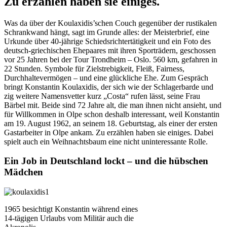
Zu erzählen haben sie einiges.
Was da über der Koulaxidis’schen Couch gegenüber der rustikalen
Schrankwand hängt, sagt im Grunde alles: der Meisterbrief, eine
Urkunde über 40-jährige Schiedsrichtertätigkeit und ein Foto des
deutsch-griechischen Ehepaares mit ihren Sporträdern, geschossen
vor 25 Jahren bei der Tour Trondheim – Oslo. 560 km, gefahren in
22 Stunden. Symbole für Zielstrebigkeit, Fleiß, Fairness,
Durchhaltevermögen – und eine glückliche Ehe. Zum Gespräch
bringt Konstantin Koulaxidis, der sich wie der Schlagerbarde und
zig weitere Namensvetter kurz „Costa“ rufen lässt, seine Frau
Bärbel mit. Beide sind 72 Jahre alt, die man ihnen nicht ansieht, und
für Willkommen in Olpe schon deshalb interessant, weil Konstantin
am 19. August 1962, an seinem 18. Geburtstag, als einer der ersten
Gastarbeiter in Olpe ankam. Zu erzählen haben sie einiges. Dabei
spielt auch ein Weihnachtsbaum eine nicht uninteressante Rolle.
Ein Job in Deutschland lockt – und die hübschen
Mädchen
1965 besichtigt Konstantin während eines
14-tägigen Urlaubs vom Militär auch die