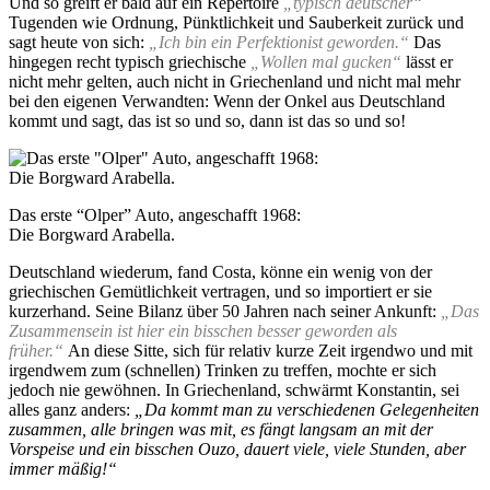
Und so greift er bald auf ein Repertoire
„typisch deutscher“
Tugenden wie Ordnung, Pünktlichkeit und Sauberkeit zurück und
sagt heute von sich:
„Ich bin ein Perfektionist geworden.“
Das
hingegen recht typisch griechische
„Wollen mal gucken“
lässt er
nicht mehr gelten, auch nicht in Griechenland und nicht mal mehr
bei den eigenen Verwandten: Wenn der Onkel aus Deutschland
kommt und sagt, das ist so und so, dann ist das so und so!
Das erste “Olper” Auto, angeschafft 1968:
Die Borgward Arabella.
Deutschland wiederum, fand Costa, könne ein wenig von der
griechischen Gemütlichkeit vertragen, und so importiert er sie
kurzerhand. Seine Bilanz über 50 Jahren nach seiner Ankunft:
„Das
Zusammensein ist hier ein bisschen besser geworden als
früher.“
An diese Sitte, sich für relativ kurze Zeit irgendwo und mit
irgendwem zum (schnellen) Trinken zu treffen, mochte er sich
jedoch nie gewöhnen. In Griechenland, schwärmt Konstantin, sei
alles ganz anders:
„Da kommt man zu verschiedenen Gelegenheiten
zusammen, alle bringen was mit, es fängt langsam an mit der
Vorspeise und ein bisschen Ouzo, dauert viele, viele Stunden, aber
immer mäßig!“