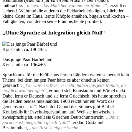
Kenntnisse
(jedenfalls für einen Mann seiner Generation)
mitbrachte:
„Ich war das Mädchen von meiner Mutter!“
,
erzählt er
lachend. Während die anderen die Feldarbeit erledigten, blieb der
kleine Costa im Haus, lernte Knöpfe annähen, bügeln und kochen –
Fähigkeiten, von denen seine Frau bis heute profitiert.
„Ohne Sprache ist Integration gleich Null“
Das junge Paar Bärbel und
Konstantin ca. 1964/65.
Sprachkurse für die Kräfte aus fernen Ländern waren seinerzeit kein
Thema, bei dem jungen Paar hätte es aber ohnehin keinen
gebraucht:
„Wir waren schwer verliebt, haben uns jede Minute, die
möglich war, getroffen“
,
erinnert sich Konstantin und Bärbel nickt.
Dabei lernt er Deutsch und sie lernt Griechisch, bis heute sprechen
die Beiden beides miteinander. 1968 reicht nur ein Wort: das
gemeinsame
„Ja“
.
Nach der Geburt des Sohnes gibt Bärbel
Koulaxidis ihr Psychologiestudium auf. Weil sie inzwischen
zweisprachig ist, erteilt sie Griechen Deutschunterricht.
„Ohne
Sprache ist Integration gleich Null!“
,
erklärt Costa mit
Bestimmtheit,
„der Rest ist eigene Sache“
.