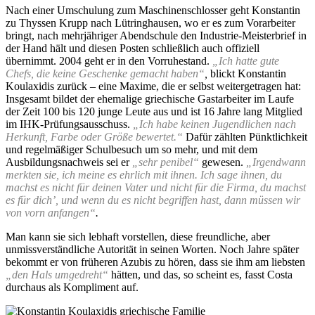
Nach einer Umschulung zum Maschinenschlosser geht Konstantin
zu Thyssen Krupp nach Lütringhausen, wo er es zum Vorarbeiter
bringt, nach mehrjähriger Abendschule den Industrie-Meisterbrief in
der Hand hält und diesen Posten schließlich auch offiziell
übernimmt. 2004 geht er in den Vorruhestand.
„Ich hatte gute
Chefs, die keine Geschenke gemacht haben“
,
blickt Konstantin
Koulaxidis zurück – eine Maxime, die er selbst weitergetragen hat:
Insgesamt bildet der ehemalige griechische Gastarbeiter im Laufe
der Zeit 100 bis 120 junge Leute aus und ist 16 Jahre lang Mitglied
im IHK-Prüfungsausschuss.
„Ich habe keinen Jugendlichen nach
Herkunft, Farbe oder Größe bewertet.“
Dafür zählten Pünktlichkeit
und regelmäßiger Schulbesuch um so mehr, und mit dem
Ausbildungsnachweis sei er
„sehr penibel“
gewesen.
„Irgendwann
merkten sie, ich meine es ehrlich mit ihnen. Ich sage ihnen, du
machst es nicht für deinen Vater und nicht für die Firma, du machst
es für dich’, und wenn du es nicht begriffen hast, dann müssen wir
von vorn anfangen“
.
Man kann sie sich lebhaft vorstellen, diese freundliche, aber
unmissverständliche Autorität in seinen Worten. Noch Jahre später
bekommt er von früheren Azubis zu hören, dass sie ihm am liebsten
„den Hals umgedreht“
hätten, und das, so scheint es, fasst Costa
durchaus als Kompliment auf.