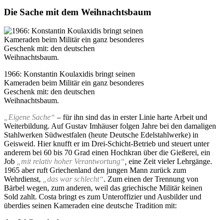
Die Sache mit dem Weihnachtsbaum
1966: Konstantin Koulaxidis bringt seinen
Kameraden beim Militär ein ganz besonderes
Geschenk mit: den deutschen
Weihnachtsbaum.
„Eigene Sache“
– für ihn sind das in erster Linie harte Arbeit und
Weiterbildung. Auf Gustav Imhäuser folgen Jahre bei den damaligen
Stahlwerken Südwestfalen (heute Deutsche Edelstahlwerke) in
Geisweid. Hier knufft er im Drei-Schicht-Betrieb und steuert unter
anderem bei 60 bis 70 Grad einen Hochkran über die Gießerei, ein
Job
„mit relativ hoher Verantwortung“
,
eine Zeit vieler Lehrgänge.
1965 aber ruft Griechenland den jungen Mann zurück zum
Wehrdienst,
„das war schlecht“
.
Zum einen der Trennung von
Bärbel wegen, zum anderen, weil das griechische Militär keinen
Sold zahlt. Costa bringt es zum Unteroffizier und Ausbilder und
überdies seinen Kameraden eine deutsche Tradition mit: