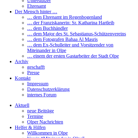
Unterstützer
Ehrenamt
Der Mensch hinter …
… dem Ehrenamt im Regenbogenland
… der Franziskanerin: Sr. Katharina Hartleib
… dem Buchhändler
… dem Major des St. Sebastianus-Schützenvereins
… dem Fotografen Bahaa Al Masris
… dem Ex-Schulleiter und Vorsitzender von
Miteinander in Olpe
… einem der ersten Gastarbeiter der Stadt Olpe
Archiv
geschafft
Presse
Kontakt
Impressum
Datenschutzerklärung
internes Forum
Aktuell
neue Beiträge
Termine
Olper Nachrichten
Helfer & Hilfen
Willkommen in Olpe