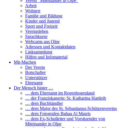
Verein “Miteinander in Olpe”
Arbeit
Wohnen
Familie und Bildung
Kinder und Jugend
Sport und Freizeit
Vereinsleben
Sprachkurse
Webcams aus Olpe
Adressen und Kontaktdaten
Linksammlung
Hilfen und Infomaterial
Mit-Machen
Der Verein
Botschafter
Unterstützer
Ehrenamt
Der Mensch hinter …
… dem Ehrenamt im Regenbogenland
… der Franziskanerin: Sr. Katharina Hartleib
… dem Buchhändler
… dem Major des St. Sebastianus-Schützenvereins
… dem Fotografen Bahaa Al Masris
… dem Ex-Schulleiter und Vorsitzender von
Miteinander in Olpe