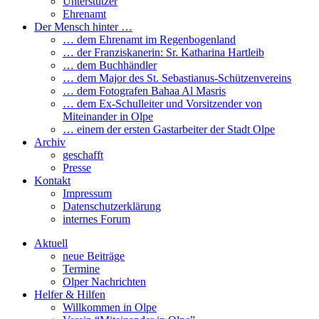
Unterstützer
Ehrenamt
Der Mensch hinter …
… dem Ehrenamt im Regenbogenland
… der Franziskanerin: Sr. Katharina Hartleib
… dem Buchhändler
… dem Major des St. Sebastianus-Schützenvereins
… dem Fotografen Bahaa Al Masris
… dem Ex-Schulleiter und Vorsitzender von
Miteinander in Olpe
… einem der ersten Gastarbeiter der Stadt Olpe
Archiv
geschafft
Presse
Kontakt
Impressum
Datenschutzerklärung
internes Forum
Aktuell
neue Beiträge
Termine
Olper Nachrichten
Helfer & Hilfen
Willkommen in Olpe