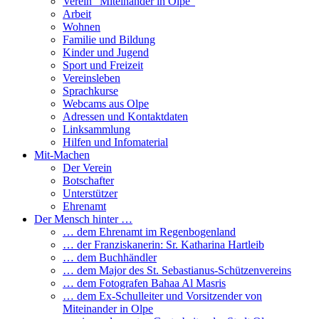
Verein “Miteinander in Olpe”
Arbeit
Wohnen
Familie und Bildung
Kinder und Jugend
Sport und Freizeit
Vereinsleben
Sprachkurse
Webcams aus Olpe
Adressen und Kontaktdaten
Linksammlung
Hilfen und Infomaterial
Mit-Machen
Der Verein
Botschafter
Unterstützer
Ehrenamt
Der Mensch hinter …
… dem Ehrenamt im Regenbogenland
… der Franziskanerin: Sr. Katharina Hartleib
… dem Buchhändler
… dem Major des St. Sebastianus-Schützenvereins
… dem Fotografen Bahaa Al Masris
… dem Ex-Schulleiter und Vorsitzender von
Miteinander in Olpe