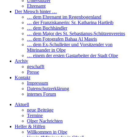
Unterstützer
Ehrenamt
Der Mensch hinter …
… dem Ehrenamt im Regenbogenland
… der Franziskanerin: Sr. Katharina Hartleib
… dem Buchhändler
… dem Major des St. Sebastianus-Schützenvereins
… dem Fotografen Bahaa Al Masris
… dem Ex-Schulleiter und Vorsitzender von
Miteinander in Olpe
… einem der ersten Gastarbeiter der Stadt Olpe
Archiv
geschafft
Presse
Kontakt
Impressum
Datenschutzerklärung
internes Forum
Aktuell
neue Beiträge
Termine
Olper Nachrichten
Helfer & Hilfen
Willkommen in Olpe