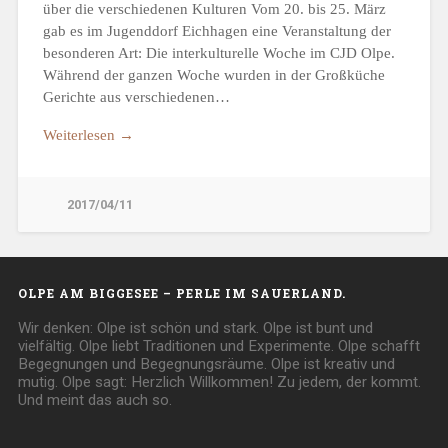
über die verschiedenen Kulturen Vom 20. bis 25. März
gab es im Jugenddorf Eichhagen eine Veranstaltung der
besonderen Art: Die interkulturelle Woche im CJD Olpe.
Während der ganzen Woche wurden in der Großküche
Gerichte aus verschiedenen…
Weiterlesen →
2017/04/11
OLPE AM BIGGESEE – PERLE IM SAUERLAND.
Wir denken: Olpe ist schön und stark. Olpe ist bunt und
vielfältig. Olpe liebt Traditionen und Experimente. Olpe schafft
Begegnungen und Begegnungsräume. Olpe ist kreativ und
mutig. Olpe sagt: Herzlich Willkommen! Zu jedem, der kommt.
Und meint das auch so.