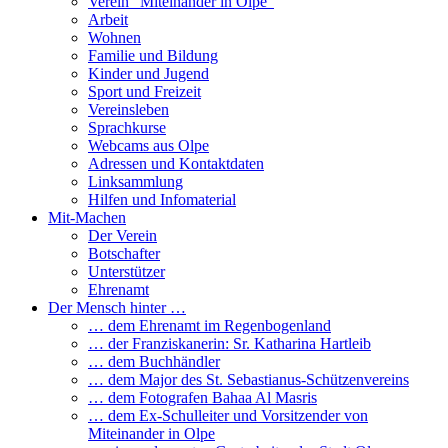
Verein “Miteinander in Olpe”
Arbeit
Wohnen
Familie und Bildung
Kinder und Jugend
Sport und Freizeit
Vereinsleben
Sprachkurse
Webcams aus Olpe
Adressen und Kontaktdaten
Linksammlung
Hilfen und Infomaterial
Mit-Machen
Der Verein
Botschafter
Unterstützer
Ehrenamt
Der Mensch hinter …
… dem Ehrenamt im Regenbogenland
… der Franziskanerin: Sr. Katharina Hartleib
… dem Buchhändler
… dem Major des St. Sebastianus-Schützenvereins
… dem Fotografen Bahaa Al Masris
… dem Ex-Schulleiter und Vorsitzender von
Miteinander in Olpe