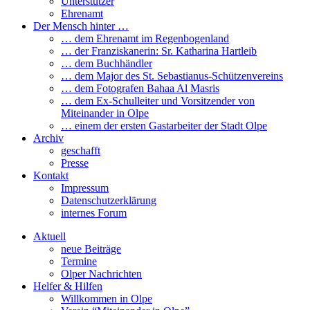
Unterstützer
Ehrenamt
Der Mensch hinter …
… dem Ehrenamt im Regenbogenland
… der Franziskanerin: Sr. Katharina Hartleib
… dem Buchhändler
… dem Major des St. Sebastianus-Schützenvereins
… dem Fotografen Bahaa Al Masris
… dem Ex-Schulleiter und Vorsitzender von
Miteinander in Olpe
… einem der ersten Gastarbeiter der Stadt Olpe
Archiv
geschafft
Presse
Kontakt
Impressum
Datenschutzerklärung
internes Forum
Aktuell
neue Beiträge
Termine
Olper Nachrichten
Helfer & Hilfen
Willkommen in Olpe