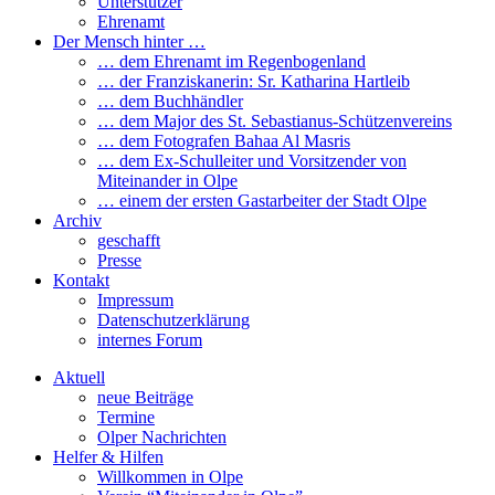
Unterstützer
Ehrenamt
Der Mensch hinter …
… dem Ehrenamt im Regenbogenland
… der Franziskanerin: Sr. Katharina Hartleib
… dem Buchhändler
… dem Major des St. Sebastianus-Schützenvereins
… dem Fotografen Bahaa Al Masris
… dem Ex-Schulleiter und Vorsitzender von
Miteinander in Olpe
… einem der ersten Gastarbeiter der Stadt Olpe
Archiv
geschafft
Presse
Kontakt
Impressum
Datenschutzerklärung
internes Forum
Aktuell
neue Beiträge
Termine
Olper Nachrichten
Helfer & Hilfen
Willkommen in Olpe