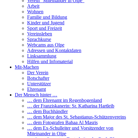
Verein “Miteinander in Olpe”
Arbeit
Wohnen
Familie und Bildung
Kinder und Jugend
Sport und Freizeit
Vereinsleben
Sprachkurse
Webcams aus Olpe
Adressen und Kontaktdaten
Linksammlung
Hilfen und Infomaterial
Mit-Machen
Der Verein
Botschafter
Unterstützer
Ehrenamt
Der Mensch hinter …
… dem Ehrenamt im Regenbogenland
… der Franziskanerin: Sr. Katharina Hartleib
… dem Buchhändler
… dem Major des St. Sebastianus-Schützenvereins
… dem Fotografen Bahaa Al Masris
… dem Ex-Schulleiter und Vorsitzender von
Miteinander in Olpe