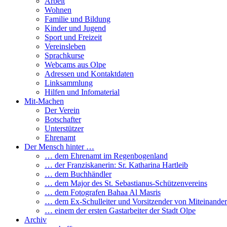
Arbeit
Wohnen
Familie und Bildung
Kinder und Jugend
Sport und Freizeit
Vereinsleben
Sprachkurse
Webcams aus Olpe
Adressen und Kontaktdaten
Linksammlung
Hilfen und Infomaterial
Mit-Machen
Der Verein
Botschafter
Unterstützer
Ehrenamt
Der Mensch hinter …
… dem Ehrenamt im Regenbogenland
… der Franziskanerin: Sr. Katharina Hartleib
… dem Buchhändler
… dem Major des St. Sebastianus-Schützenvereins
… dem Fotografen Bahaa Al Masris
… dem Ex-Schulleiter und Vorsitzender von Miteinander
… einem der ersten Gastarbeiter der Stadt Olpe
Archiv