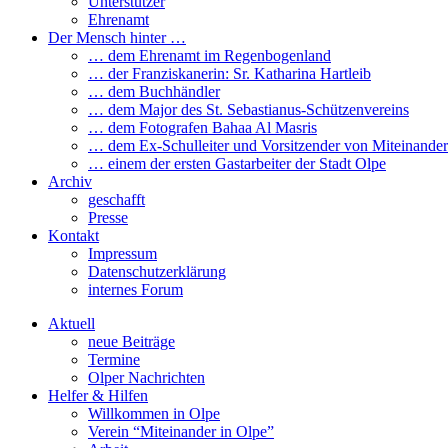
Unterstützer
Ehrenamt
Der Mensch hinter …
… dem Ehrenamt im Regenbogenland
… der Franziskanerin: Sr. Katharina Hartleib
… dem Buchhändler
… dem Major des St. Sebastianus-Schützenvereins
… dem Fotografen Bahaa Al Masris
… dem Ex-Schulleiter und Vorsitzender von Miteinander
… einem der ersten Gastarbeiter der Stadt Olpe
Archiv
geschafft
Presse
Kontakt
Impressum
Datenschutzerklärung
internes Forum
Aktuell
neue Beiträge
Termine
Olper Nachrichten
Helfer & Hilfen
Willkommen in Olpe
Verein “Miteinander in Olpe”