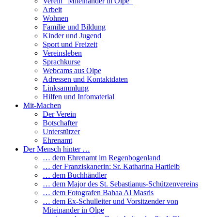
Verein “Miteinander in Olpe”
Arbeit
Wohnen
Familie und Bildung
Kinder und Jugend
Sport und Freizeit
Vereinsleben
Sprachkurse
Webcams aus Olpe
Adressen und Kontaktdaten
Linksammlung
Hilfen und Infomaterial
Mit-Machen
Der Verein
Botschafter
Unterstützer
Ehrenamt
Der Mensch hinter …
… dem Ehrenamt im Regenbogenland
… der Franziskanerin: Sr. Katharina Hartleib
… dem Buchhändler
… dem Major des St. Sebastianus-Schützenvereins
… dem Fotografen Bahaa Al Masris
… dem Ex-Schulleiter und Vorsitzender von
Miteinander in Olpe