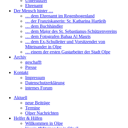
Unterstützer
Ehrenamt
Der Mensch hinter …
… dem Ehrenamt im Regenbogenland
… der Franziskanerin: Sr. Katharina Hartleib
… dem Buchhändler
… dem Major des St. Sebastianus-Schützenvereins
… dem Fotografen Bahaa Al Masris
… dem Ex-Schulleiter und Vorsitzender von
Miteinander in Olpe
… einem der ersten Gastarbeiter der Stadt Olpe
Archiv
geschafft
Presse
Kontakt
Impressum
Datenschutzerklärung
internes Forum
Aktuell
neue Beiträge
Termine
Olper Nachrichten
Helfer & Hilfen
Willkommen in Olpe