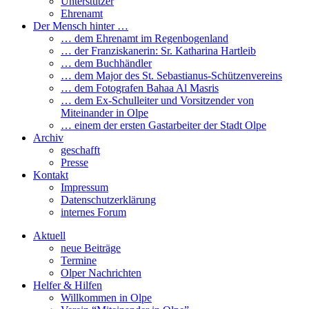
Unterstützer
Ehrenamt
Der Mensch hinter …
… dem Ehrenamt im Regenbogenland
… der Franziskanerin: Sr. Katharina Hartleib
… dem Buchhändler
… dem Major des St. Sebastianus-Schützenvereins
… dem Fotografen Bahaa Al Masris
… dem Ex-Schulleiter und Vorsitzender von
Miteinander in Olpe
… einem der ersten Gastarbeiter der Stadt Olpe
Archiv
geschafft
Presse
Kontakt
Impressum
Datenschutzerklärung
internes Forum
Aktuell
neue Beiträge
Termine
Olper Nachrichten
Helfer & Hilfen
Willkommen in Olpe