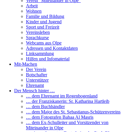
Verein “Miteinander in Olpe”
Arbeit
Wohnen
Familie und Bildung
Kinder und Jugend
Sport und Freizeit
Vereinsleben
Sprachkurse
Webcams aus Olpe
Adressen und Kontaktdaten
Linksammlung
Hilfen und Infomaterial
Mit-Machen
Der Verein
Botschafter
Unterstützer
Ehrenamt
Der Mensch hinter …
… dem Ehrenamt im Regenbogenland
… der Franziskanerin: Sr. Katharina Hartleib
… dem Buchhändler
… dem Major des St. Sebastianus-Schützenvereins
… dem Fotografen Bahaa Al Masris
… dem Ex-Schulleiter und Vorsitzender von
Miteinander in Olpe