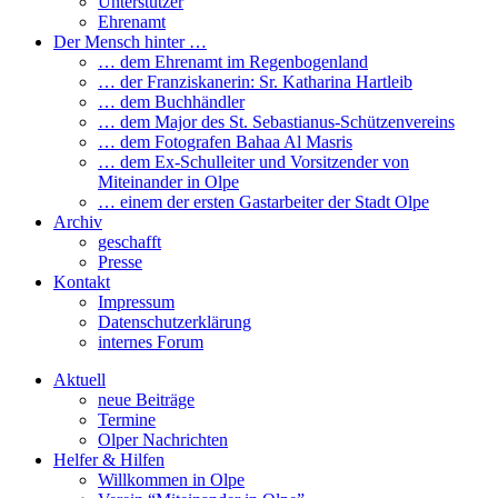
Unterstützer
Ehrenamt
Der Mensch hinter …
… dem Ehrenamt im Regenbogenland
… der Franziskanerin: Sr. Katharina Hartleib
… dem Buchhändler
… dem Major des St. Sebastianus-Schützenvereins
… dem Fotografen Bahaa Al Masris
… dem Ex-Schulleiter und Vorsitzender von
Miteinander in Olpe
… einem der ersten Gastarbeiter der Stadt Olpe
Archiv
geschafft
Presse
Kontakt
Impressum
Datenschutzerklärung
internes Forum
Aktuell
neue Beiträge
Termine
Olper Nachrichten
Helfer & Hilfen
Willkommen in Olpe