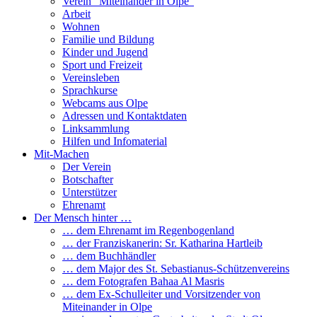
Verein “Miteinander in Olpe”
Arbeit
Wohnen
Familie und Bildung
Kinder und Jugend
Sport und Freizeit
Vereinsleben
Sprachkurse
Webcams aus Olpe
Adressen und Kontaktdaten
Linksammlung
Hilfen und Infomaterial
Mit-Machen
Der Verein
Botschafter
Unterstützer
Ehrenamt
Der Mensch hinter …
… dem Ehrenamt im Regenbogenland
… der Franziskanerin: Sr. Katharina Hartleib
… dem Buchhändler
… dem Major des St. Sebastianus-Schützenvereins
… dem Fotografen Bahaa Al Masris
… dem Ex-Schulleiter und Vorsitzender von
Miteinander in Olpe