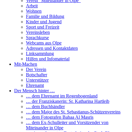
Verein “Miteinander in Olpe”
Arbeit
Wohnen
Familie und Bildung
Kinder und Jugend
Sport und Freizeit
Vereinsleben
Sprachkurse
Webcams aus Olpe
Adressen und Kontaktdaten
Linksammlung
Hilfen und Infomaterial
Mit-Machen
Der Verein
Botschafter
Unterstützer
Ehrenamt
Der Mensch hinter …
… dem Ehrenamt im Regenbogenland
… der Franziskanerin: Sr. Katharina Hartleib
… dem Buchhändler
… dem Major des St. Sebastianus-Schützenvereins
… dem Fotografen Bahaa Al Masris
… dem Ex-Schulleiter und Vorsitzender von
Miteinander in Olpe