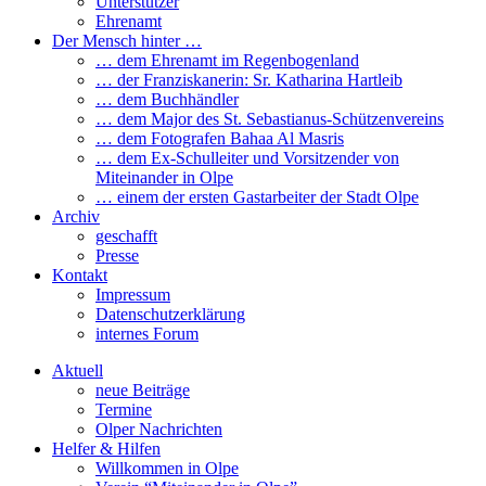
Unterstützer
Ehrenamt
Der Mensch hinter …
… dem Ehrenamt im Regenbogenland
… der Franziskanerin: Sr. Katharina Hartleib
… dem Buchhändler
… dem Major des St. Sebastianus-Schützenvereins
… dem Fotografen Bahaa Al Masris
… dem Ex-Schulleiter und Vorsitzender von
Miteinander in Olpe
… einem der ersten Gastarbeiter der Stadt Olpe
Archiv
geschafft
Presse
Kontakt
Impressum
Datenschutzerklärung
internes Forum
Aktuell
neue Beiträge
Termine
Olper Nachrichten
Helfer & Hilfen
Willkommen in Olpe