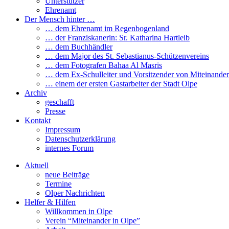
Unterstützer
Ehrenamt
Der Mensch hinter …
… dem Ehrenamt im Regenbogenland
… der Franziskanerin: Sr. Katharina Hartleib
… dem Buchhändler
… dem Major des St. Sebastianus-Schützenvereins
… dem Fotografen Bahaa Al Masris
… dem Ex-Schulleiter und Vorsitzender von Miteinander
… einem der ersten Gastarbeiter der Stadt Olpe
Archiv
geschafft
Presse
Kontakt
Impressum
Datenschutzerklärung
internes Forum
Aktuell
neue Beiträge
Termine
Olper Nachrichten
Helfer & Hilfen
Willkommen in Olpe
Verein “Miteinander in Olpe”