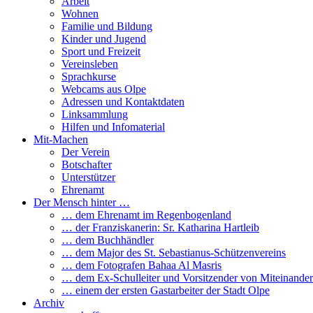
Arbeit
Wohnen
Familie und Bildung
Kinder und Jugend
Sport und Freizeit
Vereinsleben
Sprachkurse
Webcams aus Olpe
Adressen und Kontaktdaten
Linksammlung
Hilfen und Infomaterial
Mit-Machen
Der Verein
Botschafter
Unterstützer
Ehrenamt
Der Mensch hinter …
… dem Ehrenamt im Regenbogenland
… der Franziskanerin: Sr. Katharina Hartleib
… dem Buchhändler
… dem Major des St. Sebastianus-Schützenvereins
… dem Fotografen Bahaa Al Masris
… dem Ex-Schulleiter und Vorsitzender von Miteinander
… einem der ersten Gastarbeiter der Stadt Olpe
Archiv