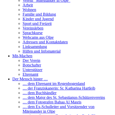
Verein “Miteinander in Olpe”
Arbeit
Wohnen
Familie und Bildung
Kinder und Jugend
Sport und Freizeit
Vereinsleben
Sprachkurse
Webcams aus Olpe
Adressen und Kontaktdaten
Linksammlung
Hilfen und Infomaterial
Mit-Machen
Der Verein
Botschafter
Unterstützer
Ehrenamt
Der Mensch hinter …
… dem Ehrenamt im Regenbogenland
… der Franziskanerin: Sr. Katharina Hartleib
… dem Buchhändler
… dem Major des St. Sebastianus-Schützenvereins
… dem Fotografen Bahaa Al Masris
… dem Ex-Schulleiter und Vorsitzender von
Miteinander in Olpe