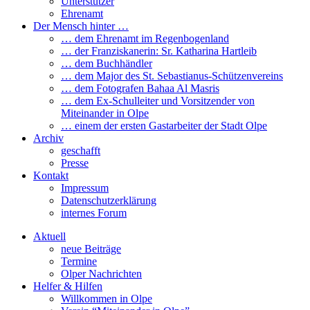
Unterstützer
Ehrenamt
Der Mensch hinter …
… dem Ehrenamt im Regenbogenland
… der Franziskanerin: Sr. Katharina Hartleib
… dem Buchhändler
… dem Major des St. Sebastianus-Schützenvereins
… dem Fotografen Bahaa Al Masris
… dem Ex-Schulleiter und Vorsitzender von
Miteinander in Olpe
… einem der ersten Gastarbeiter der Stadt Olpe
Archiv
geschafft
Presse
Kontakt
Impressum
Datenschutzerklärung
internes Forum
Aktuell
neue Beiträge
Termine
Olper Nachrichten
Helfer & Hilfen
Willkommen in Olpe