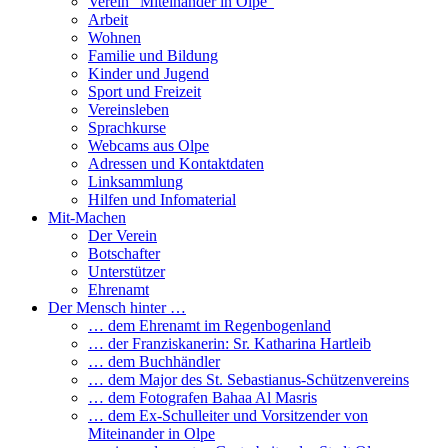
Verein “Miteinander in Olpe”
Arbeit
Wohnen
Familie und Bildung
Kinder und Jugend
Sport und Freizeit
Vereinsleben
Sprachkurse
Webcams aus Olpe
Adressen und Kontaktdaten
Linksammlung
Hilfen und Infomaterial
Mit-Machen
Der Verein
Botschafter
Unterstützer
Ehrenamt
Der Mensch hinter …
… dem Ehrenamt im Regenbogenland
… der Franziskanerin: Sr. Katharina Hartleib
… dem Buchhändler
… dem Major des St. Sebastianus-Schützenvereins
… dem Fotografen Bahaa Al Masris
… dem Ex-Schulleiter und Vorsitzender von
Miteinander in Olpe