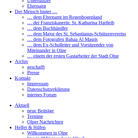
Unterstützer
Ehrenamt
Der Mensch hinter …
… dem Ehrenamt im Regenbogenland
… der Franziskanerin: Sr. Katharina Hartleib
… dem Buchhändler
… dem Major des St. Sebastianus-Schützenvereins
… dem Fotografen Bahaa Al Masris
… dem Ex-Schulleiter und Vorsitzender von
Miteinander in Olpe
… einem der ersten Gastarbeiter der Stadt Olpe
Archiv
geschafft
Presse
Kontakt
Impressum
Datenschutzerklärung
internes Forum
Aktuell
neue Beiträge
Termine
Olper Nachrichten
Helfer & Hilfen
Willkommen in Olpe