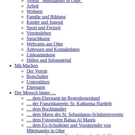
Verein “Miteinander in Olpe”
Arbeit
Wohnen
Familie und Bildung
Kinder und Jugend
Sport und Freizeit
Vereinsleben
Sprachkurse
Webcams aus Olpe
Adressen und Kontaktdaten
Linksammlung
Hilfen und Infomaterial
Mit-Machen
Der Verein
Botschafter
Unterstützer
Ehrenamt
Der Mensch hinter …
… dem Ehrenamt im Regenbogenland
… der Franziskanerin: Sr. Katharina Hartleib
… dem Buchhändler
… dem Major des St. Sebastianus-Schützenvereins
… dem Fotografen Bahaa Al Masris
… dem Ex-Schulleiter und Vorsitzender von
Miteinander in Olpe