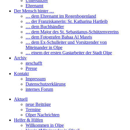
Unterstützer
Ehrenamt
Der Mensch hinter …
… dem Ehrenamt im Regenbogenland
… der Franziskanerin: Sr. Katharina Hartleib
… dem Buchhändler
… dem Major des St. Sebastianus-Schützenvereins
… dem Fotografen Bahaa Al Masris
… dem Ex-Schulleiter und Vorsitzender von
Miteinander in Olpe
… einem der ersten Gastarbeiter der Stadt Olpe
Archiv
geschafft
Presse
Kontakt
Impressum
Datenschutzerklärung
internes Forum
Aktuell
neue Beiträge
Termine
Olper Nachrichten
Helfer & Hilfen
Willkommen in Olpe