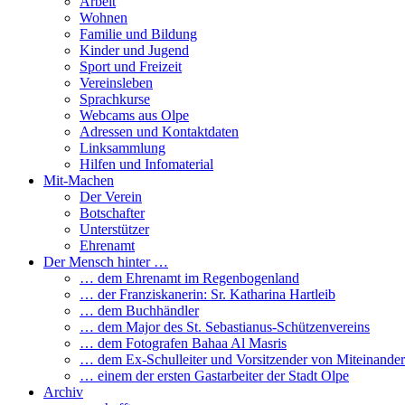
Arbeit
Wohnen
Familie und Bildung
Kinder und Jugend
Sport und Freizeit
Vereinsleben
Sprachkurse
Webcams aus Olpe
Adressen und Kontaktdaten
Linksammlung
Hilfen und Infomaterial
Mit-Machen
Der Verein
Botschafter
Unterstützer
Ehrenamt
Der Mensch hinter …
… dem Ehrenamt im Regenbogenland
… der Franziskanerin: Sr. Katharina Hartleib
… dem Buchhändler
… dem Major des St. Sebastianus-Schützenvereins
… dem Fotografen Bahaa Al Masris
… dem Ex-Schulleiter und Vorsitzender von Miteinander
… einem der ersten Gastarbeiter der Stadt Olpe
Archiv