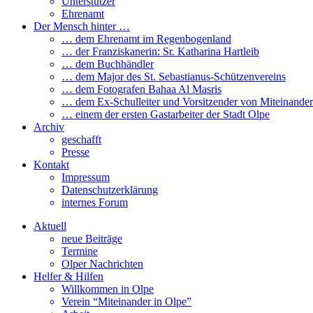
Unterstützer
Ehrenamt
Der Mensch hinter …
… dem Ehrenamt im Regenbogenland
… der Franziskanerin: Sr. Katharina Hartleib
… dem Buchhändler
… dem Major des St. Sebastianus-Schützenvereins
… dem Fotografen Bahaa Al Masris
… dem Ex-Schulleiter und Vorsitzender von Miteinander
… einem der ersten Gastarbeiter der Stadt Olpe
Archiv
geschafft
Presse
Kontakt
Impressum
Datenschutzerklärung
internes Forum
Aktuell
neue Beiträge
Termine
Olper Nachrichten
Helfer & Hilfen
Willkommen in Olpe
Verein “Miteinander in Olpe”