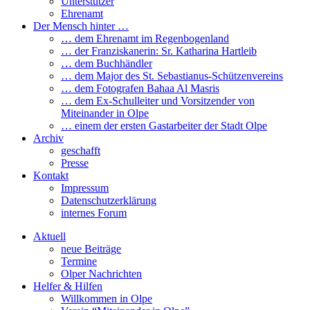
Unterstützer
Ehrenamt
Der Mensch hinter …
… dem Ehrenamt im Regenbogenland
… der Franziskanerin: Sr. Katharina Hartleib
… dem Buchhändler
… dem Major des St. Sebastianus-Schützenvereins
… dem Fotografen Bahaa Al Masris
… dem Ex-Schulleiter und Vorsitzender von
Miteinander in Olpe
… einem der ersten Gastarbeiter der Stadt Olpe
Archiv
geschafft
Presse
Kontakt
Impressum
Datenschutzerklärung
internes Forum
Aktuell
neue Beiträge
Termine
Olper Nachrichten
Helfer & Hilfen
Willkommen in Olpe