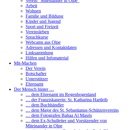
Verein “Miteinander in Olpe”
Arbeit
Wohnen
Familie und Bildung
Kinder und Jugend
Sport und Freizeit
Vereinsleben
Sprachkurse
Webcams aus Olpe
Adressen und Kontaktdaten
Linksammlung
Hilfen und Infomaterial
Mit-Machen
Der Verein
Botschafter
Unterstützer
Ehrenamt
Der Mensch hinter …
… dem Ehrenamt im Regenbogenland
… der Franziskanerin: Sr. Katharina Hartleib
… dem Buchhändler
… dem Major des St. Sebastianus-Schützenvereins
… dem Fotografen Bahaa Al Masris
… dem Ex-Schulleiter und Vorsitzender von
Miteinander in Olpe