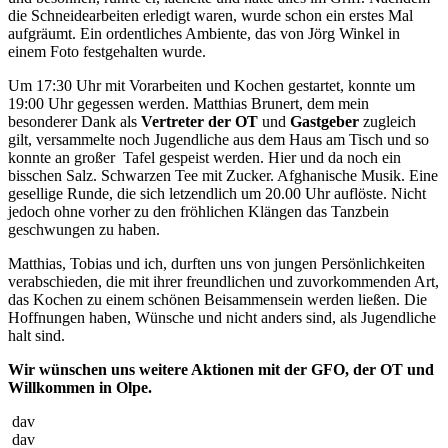
die Schneidearbeiten erledigt waren, wurde schon ein erstes Mal
aufgräumt. Ein ordentliches Ambiente, das von Jörg Winkel in
einem Foto festgehalten wurde.
Um 17:30 Uhr mit Vorarbeiten und Kochen gestartet, konnte um
19:00 Uhr gegessen werden. Matthias Brunert, dem mein
besonderer Dank als
Vertreter der OT
und
Gastgeber
zugleich
gilt, versammelte noch Jugendliche aus dem Haus am Tisch und so
konnte an großer Tafel gespeist werden. Hier und da noch ein
bisschen Salz. Schwarzen Tee mit Zucker. Afghanische Musik. Eine
gesellige Runde, die sich letzendlich um 20.00 Uhr auflöste. Nicht
jedoch ohne vorher zu den fröhlichen Klängen das Tanzbein
geschwungen zu haben.
Matthias, Tobias und ich, durften uns von jungen Persönlichkeiten
verabschieden, die mit ihrer freundlichen und zuvorkommenden Art,
das Kochen zu einem schönen Beisammensein werden ließen. Die
Hoffnungen haben, Wünsche und nicht anders sind, als Jugendliche
halt sind.
Wir wünschen uns weitere Aktionen mit der GFO, der OT und
Willkommen in Olpe.
dav
dav