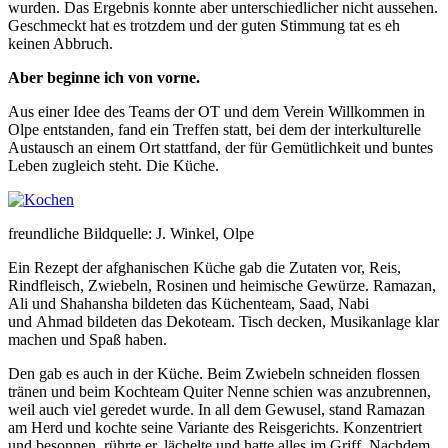
wurden. Das Ergebnis konnte aber unterschiedlicher nicht aussehen.
Geschmeckt hat es trotzdem und der guten Stimmung tat es eh
keinen Abbruch.
Aber beginne ich von vorne.
Aus einer Idee des Teams der OT und dem Verein Willkommen in
Olpe entstanden, fand ein Treffen statt, bei dem der interkulturelle
Austausch an einem Ort stattfand, der für Gemütlichkeit und buntes
Leben zugleich steht. Die Küche.
freundliche Bildquelle: J. Winkel, Olpe
Ein Rezept der afghanischen Küche gab die Zutaten vor, Reis,
Rindfleisch, Zwiebeln, Rosinen und heimische Gewürze. Ramazan,
Ali und Shahansha bildeten das Küchenteam, Saad, Nabi
und Ahmad bildeten das Dekoteam. Tisch decken, Musikanlage klar
machen und Spaß haben.
Den gab es auch in der Küche. Beim Zwiebeln schneiden flossen
tränen und beim Kochteam Quiter Nenne schien was anzubrennen,
weil auch viel geredet wurde. In all dem Gewusel, stand Ramazan
am Herd und kochte seine Variante des Reisgerichts. Konzentriert
und besonnen, rührte er, lächelte und hatte alles im Griff. Nachdem