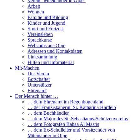
Verein “Miteinander in Olpe”
Arbeit
Wohnen
Familie und Bildung
Kinder und Jugend
Sport und Freizeit
Vereinsleben
Sprachkurse
Webcams aus Olpe
Adressen und Kontaktdaten
Linksammlung
Hilfen und Infomaterial
Mit-Machen
Der Verein
Botschafter
Unterstützer
Ehrenamt
Der Mensch hinter …
… dem Ehrenamt im Regenbogenland
… der Franziskanerin: Sr. Katharina Hartleib
… dem Buchhändler
… dem Major des St. Sebastianus-Schützenvereins
… dem Fotografen Bahaa Al Masris
… dem Ex-Schulleiter und Vorsitzender von
Miteinander in Olpe