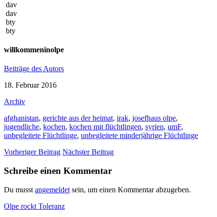
dav
dav
bty
bty
willkommeninolpe
Beiträge des Autors
18. Februar 2016
Archiv
afghanistan
,
gerichte aus der heimat
,
irak
,
josefhaus olpe
,
jugendliche
,
kochen
,
kochen mit flüchtlingen
,
syrien
,
umF
,
unbegleitete Flüchtlinge
,
unbegleitete minderjährige Flüchtlinge
Vorheriger Beitrag
Nächster Beitrag
Schreibe einen Kommentar
Du musst
angemeldet
sein, um einen Kommentar abzugeben.
Olpe rockt Toleranz