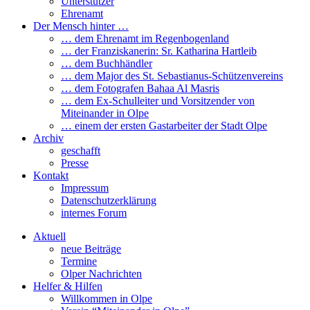
Unterstützer
Ehrenamt
Der Mensch hinter …
… dem Ehrenamt im Regenbogenland
… der Franziskanerin: Sr. Katharina Hartleib
… dem Buchhändler
… dem Major des St. Sebastianus-Schützenvereins
… dem Fotografen Bahaa Al Masris
… dem Ex-Schulleiter und Vorsitzender von
Miteinander in Olpe
… einem der ersten Gastarbeiter der Stadt Olpe
Archiv
geschafft
Presse
Kontakt
Impressum
Datenschutzerklärung
internes Forum
Aktuell
neue Beiträge
Termine
Olper Nachrichten
Helfer & Hilfen
Willkommen in Olpe