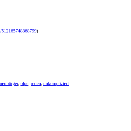
s/512165748868799
)
neubürger
,
olpe
,
reden
,
unkompliziert