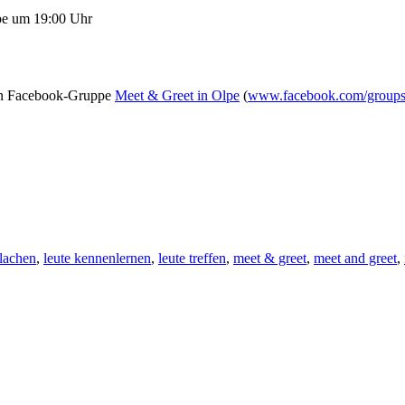
pe um 19:00 Uhr
enen Facebook-Gruppe
Meet & Greet in Olpe
(
www.facebook.com/group
lachen
,
leute kennenlernen
,
leute treffen
,
meet & greet
,
meet and greet
,