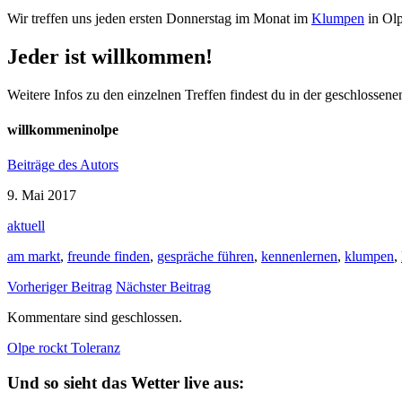
Wir treffen uns jeden ersten Donnerstag im Monat im
Klumpen
in Ol
Jeder ist willkommen!
Weitere Infos zu den einzelnen Treffen findest du in der geschloss
willkommeninolpe
Beiträge des Autors
9. Mai 2017
aktuell
am markt
,
freunde finden
,
gespräche führen
,
kennenlernen
,
klumpen
,
Vorheriger Beitrag
Nächster Beitrag
Kommentare sind geschlossen.
Olpe rockt Toleranz
Und so sieht das Wetter live aus: