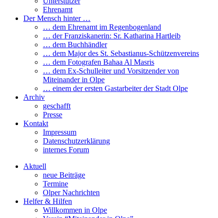
Unterstützer
Ehrenamt
Der Mensch hinter …
… dem Ehrenamt im Regenbogenland
… der Franziskanerin: Sr. Katharina Hartleib
… dem Buchhändler
… dem Major des St. Sebastianus-Schützenvereins
… dem Fotografen Bahaa Al Masris
… dem Ex-Schulleiter und Vorsitzender von
Miteinander in Olpe
… einem der ersten Gastarbeiter der Stadt Olpe
Archiv
geschafft
Presse
Kontakt
Impressum
Datenschutzerklärung
internes Forum
Aktuell
neue Beiträge
Termine
Olper Nachrichten
Helfer & Hilfen
Willkommen in Olpe