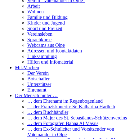
Verein “Miteinander in Olpe”
Arbeit
Wohnen
Familie und Bildung
Kinder und Jugend
Sport und Freizeit
Vereinsleben
Sprachkurse
Webcams aus Olpe
Adressen und Kontaktdaten
Linksammlung
Hilfen und Infomaterial
Mit-Machen
Der Verein
Botschafter
Unterstützer
Ehrenamt
Der Mensch hinter …
… dem Ehrenamt im Regenbogenland
… der Franziskanerin: Sr. Katharina Hartleib
… dem Buchhändler
… dem Major des St. Sebastianus-Schützenvereins
… dem Fotografen Bahaa Al Masris
… dem Ex-Schulleiter und Vorsitzender von
Miteinander in Olpe