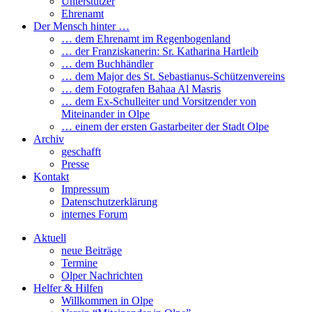
Unterstützer
Ehrenamt
Der Mensch hinter …
… dem Ehrenamt im Regenbogenland
… der Franziskanerin: Sr. Katharina Hartleib
… dem Buchhändler
… dem Major des St. Sebastianus-Schützenvereins
… dem Fotografen Bahaa Al Masris
… dem Ex-Schulleiter und Vorsitzender von
Miteinander in Olpe
… einem der ersten Gastarbeiter der Stadt Olpe
Archiv
geschafft
Presse
Kontakt
Impressum
Datenschutzerklärung
internes Forum
Aktuell
neue Beiträge
Termine
Olper Nachrichten
Helfer & Hilfen
Willkommen in Olpe