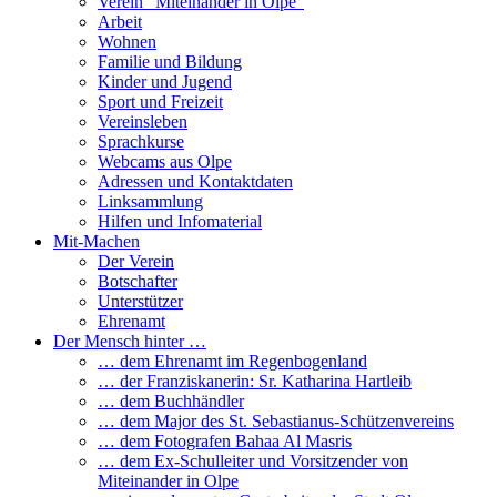
Verein “Miteinander in Olpe”
Arbeit
Wohnen
Familie und Bildung
Kinder und Jugend
Sport und Freizeit
Vereinsleben
Sprachkurse
Webcams aus Olpe
Adressen und Kontaktdaten
Linksammlung
Hilfen und Infomaterial
Mit-Machen
Der Verein
Botschafter
Unterstützer
Ehrenamt
Der Mensch hinter …
… dem Ehrenamt im Regenbogenland
… der Franziskanerin: Sr. Katharina Hartleib
… dem Buchhändler
… dem Major des St. Sebastianus-Schützenvereins
… dem Fotografen Bahaa Al Masris
… dem Ex-Schulleiter und Vorsitzender von
Miteinander in Olpe