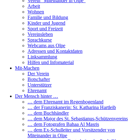
Verein “Miteinander in Olpe”
Arbeit
Wohnen
Familie und Bildung
Kinder und Jugend
Sport und Freizeit
Vereinsleben
Sprachkurse
Webcams aus Olpe
Adressen und Kontaktdaten
Linksammlung
Hilfen und Infomaterial
Mit-Machen
Der Verein
Botschafter
Unterstützer
Ehrenamt
Der Mensch hinter …
… dem Ehrenamt im Regenbogenland
… der Franziskanerin: Sr. Katharina Hartleib
… dem Buchhändler
… dem Major des St. Sebastianus-Schützenvereins
… dem Fotografen Bahaa Al Masris
… dem Ex-Schulleiter und Vorsitzender von
Miteinander in Olpe