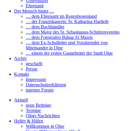
Unterstützer
Ehrenamt
Der Mensch hinter …
… dem Ehrenamt im Regenbogenland
… der Franziskanerin: Sr. Katharina Hartleib
… dem Buchhändler
… dem Major des St. Sebastianus-Schützenvereins
… dem Fotografen Bahaa Al Masris
… dem Ex-Schulleiter und Vorsitzender von
Miteinander in Olpe
… einem der ersten Gastarbeiter der Stadt Olpe
Archiv
geschafft
Presse
Kontakt
Impressum
Datenschutzerklärung
internes Forum
Aktuell
neue Beiträge
Termine
Olper Nachrichten
Helfer & Hilfen
Willkommen in Olpe