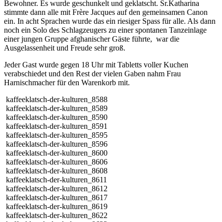
Bewohner. Es wurde geschunkelt und geklatscht. Sr.Katharina
stimmte dann alle mit Frère Jacques auf den gemeinsamen Canon
ein. In acht Sprachen wurde das ein riesiger Spass für alle. Als dann
noch ein Solo des Schlagzeugers zu einer spontanen Tanzeinlage
einer jungen Gruppe afghanischer Gäste führte,
war die
Ausgelassenheit und Freude sehr groß.
Jeder Gast wurde gegen 18 Uhr mit Tabletts voller Kuchen
verabschiedet und den Rest der vielen Gaben nahm Frau
Harnischmacher für den Warenkorb mit.
kaffeeklatsch-der-kulturen_8588
kaffeeklatsch-der-kulturen_8589
kaffeeklatsch-der-kulturen_8590
kaffeeklatsch-der-kulturen_8591
kaffeeklatsch-der-kulturen_8595
kaffeeklatsch-der-kulturen_8596
kaffeeklatsch-der-kulturen_8600
kaffeeklatsch-der-kulturen_8606
kaffeeklatsch-der-kulturen_8608
kaffeeklatsch-der-kulturen_8611
kaffeeklatsch-der-kulturen_8612
kaffeeklatsch-der-kulturen_8617
kaffeeklatsch-der-kulturen_8619
kaffeeklatsch-der-kulturen_8622