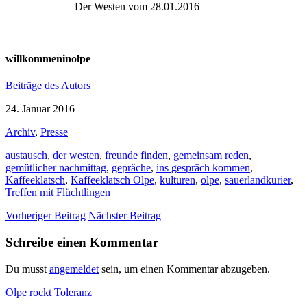
Der Westen vom 28.01.2016
willkommeninolpe
Beiträge des Autors
24. Januar 2016
Archiv
,
Presse
austausch
,
der westen
,
freunde finden
,
gemeinsam reden
,
gemütlicher nachmittag
,
gepräche
,
ins gespräch kommen
,
Kaffeeklatsch
,
Kaffeeklatsch Olpe
,
kulturen
,
olpe
,
sauerlandkurier
,
Treffen mit Flüchtlingen
Vorheriger Beitrag
Nächster Beitrag
Schreibe einen Kommentar
Du musst
angemeldet
sein, um einen Kommentar abzugeben.
Olpe rockt Toleranz