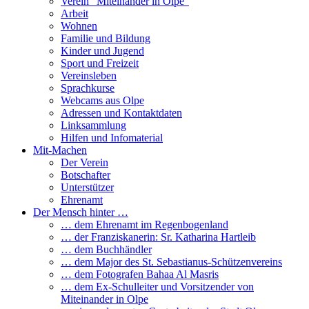
Verein “Miteinander in Olpe”
Arbeit
Wohnen
Familie und Bildung
Kinder und Jugend
Sport und Freizeit
Vereinsleben
Sprachkurse
Webcams aus Olpe
Adressen und Kontaktdaten
Linksammlung
Hilfen und Infomaterial
Mit-Machen
Der Verein
Botschafter
Unterstützer
Ehrenamt
Der Mensch hinter …
… dem Ehrenamt im Regenbogenland
… der Franziskanerin: Sr. Katharina Hartleib
… dem Buchhändler
… dem Major des St. Sebastianus-Schützenvereins
… dem Fotografen Bahaa Al Masris
… dem Ex-Schulleiter und Vorsitzender von
Miteinander in Olpe