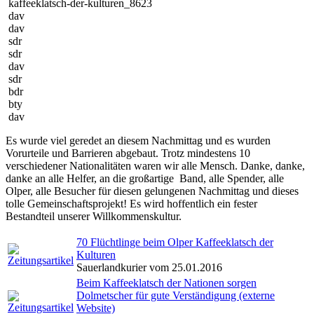
kaffeeklatsch-der-kulturen_8623
dav
dav
sdr
sdr
dav
sdr
bdr
bty
dav
Es wurde viel geredet an diesem Nachmittag und es wurden
Vorurteile und Barrieren abgebaut. Trotz mindestens 10
verschiedener Nationalitäten waren wir alle Mensch. Danke, danke,
danke an alle Helfer, an die großartige Band, alle Spender, alle
Olper, alle Besucher für diesen gelungenen Nachmittag und dieses
tolle Gemeinschaftsprojekt! Es wird hoffentlich ein fester
Bestandteil unserer Willkommenskultur.
70 Flüchtlinge beim Olper Kaffeeklatsch der
Kulturen
Sauerlandkurier vom 25.01.2016
Beim Kaffeeklatsch der Nationen sorgen
Dolmetscher für gute Verständigung (externe
Website)