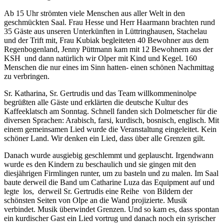
Ab 15 Uhr strömten viele Menschen aus aller Welt in den
geschmückten Saal. Frau Hesse und Herr Haarmann brachten rund
35 Gäste aus unseren Unterkünften in Lüttringhausen, Stachelau
und der Trift mit, Frau Kubiak begleiteten 40 Bewohner aus dem
Regenbogenland, Jenny Püttmann kam mit 12 Bewohnern aus der
KSH
und dann natürlich wir Olper mit Kind und Kegel. 160
Menschen die nur eines im Sinn hatten- einen schönen Nachmittag
zu verbringen.
Sr. Katharina, Sr. Gertrudis und das Team willkommeninolpe
begrüßten alle Gäste und erklärten die deutsche Kultur des
Kaffeeklatsch am Sonntag. Schnell fanden sich Dolmetscher für die
diversen Sprachen: Arabisch, farsi, kurdisch, bosnisch, englisch. Mit
einem gemeinsamen Lied wurde die Veranstaltung eingeleitet. Kein
schöner Land. Wir denken ein Lied, dass über alle Grenzen gilt.
Danach wurde ausgiebig geschlemmt und geplauscht. Irgendwann
wurde es den Kindern zu beschaulich und sie gingen mit den
diesjährigen Firmlingen runter, um zu basteln und zu malen. Im Saal
baute derweil die Band um Catharine Luza das Equipment auf und
legte
los,
derweil Sr. Gertrudis eine Reihe
von Bildern der
schönsten Seiten von Olpe an die Wand projizierte. Musik
verbindet. Musik überwindet Grenzen. Und so kam es, dass spontan
ein kurdischer Gast ein Lied vortrug und danach noch ein syrischer