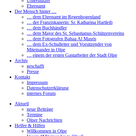
Unterstützer
Ehrenamt
Der Mensch hinter …
… dem Ehrenamt im Regenbogenland
… der Franziskanerin: Sr. Katharina Hartleib
… dem Buchhändler
… dem Major des St. Sebastianus-Schützenvereins
… dem Fotografen Bahaa Al Masris
… dem Ex-Schulleiter und Vorsitzender von
Miteinander in Olpe
… einem der ersten Gastarbeiter der Stadt Olpe
Archiv
geschafft
Presse
Kontakt
Impressum
Datenschutzerklärung
internes Forum
Aktuell
neue Beiträge
Termine
Olper Nachrichten
Helfer & Hilfen
Willkommen in Olpe