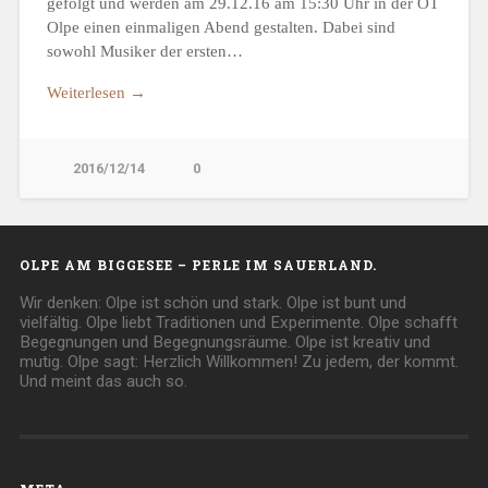
gefolgt und werden am 29.12.16 am 15:30 Uhr in der OT
Olpe einen einmaligen Abend gestalten. Dabei sind
sowohl Musiker der ersten…
Weiterlesen →
2016/12/14
0
OLPE AM BIGGESEE – PERLE IM SAUERLAND.
Wir denken: Olpe ist schön und stark. Olpe ist bunt und
vielfältig. Olpe liebt Traditionen und Experimente. Olpe schafft
Begegnungen und Begegnungsräume. Olpe ist kreativ und
mutig. Olpe sagt: Herzlich Willkommen! Zu jedem, der kommt.
Und meint das auch so.