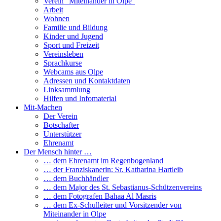
Verein “Miteinander in Olpe”
Arbeit
Wohnen
Familie und Bildung
Kinder und Jugend
Sport und Freizeit
Vereinsleben
Sprachkurse
Webcams aus Olpe
Adressen und Kontaktdaten
Linksammlung
Hilfen und Infomaterial
Mit-Machen
Der Verein
Botschafter
Unterstützer
Ehrenamt
Der Mensch hinter …
… dem Ehrenamt im Regenbogenland
… der Franziskanerin: Sr. Katharina Hartleib
… dem Buchhändler
… dem Major des St. Sebastianus-Schützenvereins
… dem Fotografen Bahaa Al Masris
… dem Ex-Schulleiter und Vorsitzender von
Miteinander in Olpe