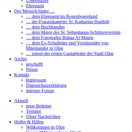
Unterstützer
Ehrenamt
Der Mensch hinter …
… dem Ehrenamt im Regenbogenland
… der Franziskanerin: Sr. Katharina Hartleib
… dem Buchhändler
… dem Major des St. Sebastianus-Schützenvereins
… dem Fotografen Bahaa Al Masris
… dem Ex-Schulleiter und Vorsitzender von
Miteinander in Olpe
… einem der ersten Gastarbeiter der Stadt Olpe
Archiv
geschafft
Presse
Kontakt
Impressum
Datenschutzerklärung
internes Forum
Aktuell
neue Beiträge
Termine
Olper Nachrichten
Helfer & Hilfen
Willkommen in Olpe