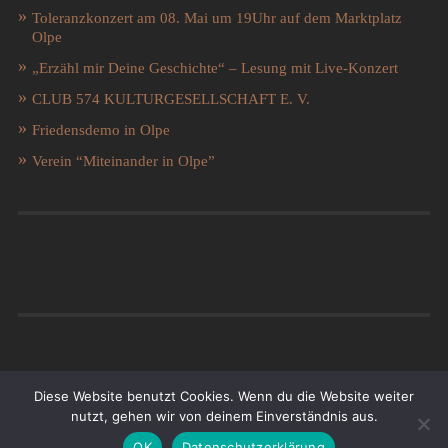
Toleranzkonzert am 08. Mai um 19Uhr auf dem Marktplatz
Olpe
„Erzähl mir Deine Geschichte“ – Lesung mit Live-Konzert
CLUB 574 KULTURGESELLSCHAFT E. V.
Friedensdemo in Olpe
Verein “Miteinander in Olpe”
Diese Website benutzt Cookies. Wenn du die Website weiter
nutzt, gehen wir von deinem Einverständnis aus.
© 2026
WILLKOMMEN IN OLPE
NACH OBEN ↑
OK
Datenschutzerklärung