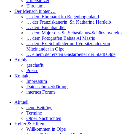
Unterstützer
Ehrenamt
Der Mensch hinter …
… dem Ehrenamt im Regenbogenland
… der Franziskanerin: Sr. Katharina Hartleib
… dem Buchhändler
… dem Major des St. Sebastianus-Schützenvereins
… dem Fotografen Bahaa Al Masris
… dem Ex-Schulleiter und Vorsitzender von
Miteinander in Olpe
… einem der ersten Gastarbeiter der Stadt Olpe
Archiv
geschafft
Presse
Kontakt
Impressum
Datenschutzerklärung
internes Forum
Aktuell
neue Beiträge
Termine
Olper Nachrichten
Helfer & Hilfen
Willkommen in Olpe