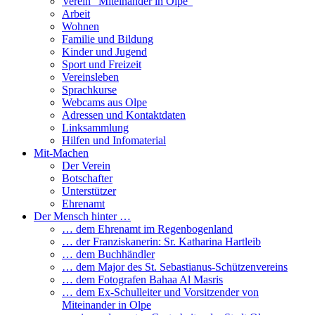
Verein “Miteinander in Olpe”
Arbeit
Wohnen
Familie und Bildung
Kinder und Jugend
Sport und Freizeit
Vereinsleben
Sprachkurse
Webcams aus Olpe
Adressen und Kontaktdaten
Linksammlung
Hilfen und Infomaterial
Mit-Machen
Der Verein
Botschafter
Unterstützer
Ehrenamt
Der Mensch hinter …
… dem Ehrenamt im Regenbogenland
… der Franziskanerin: Sr. Katharina Hartleib
… dem Buchhändler
… dem Major des St. Sebastianus-Schützenvereins
… dem Fotografen Bahaa Al Masris
… dem Ex-Schulleiter und Vorsitzender von
Miteinander in Olpe