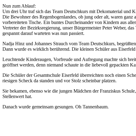
Nun zum Ablauf:
Um drei Uhr traf sich das Team Deutschkurs mit Dekomaterial und K
Die Bewohner des Regenbogenlandes, ob jung oder alt, waren ganz au
vorbereiteten Tische. Ein buntes Durcheinander von Kindern aus all
Vertreter der Bezirksregierung, unser Bürgermeister Peter Weber, das
gespannt darauf warteten was nun passiert.
Nadja Hinz und Johannes Strauch vom Team Deutschkurs, begrüßten al
Dann wurde es wirklich berührend. Die kleinen Schüler aus Eiserfeld
Leuchtende Kinderaugen, Vorfreude und Aufregung machte sich breit. 
geöffnet werden, denn niemand schaute in die liebevoll gepackten Kar
Die Schüler der Gesamtschule Eiserfeld überreichten noch einen Sche
riesigen Scheck da standen und vor Stolz scheinbar platzen.
Sie bekamen, ebenso wie die jungen Mädchen der Franziskus Schule, 
Stellenwert hat.
Danach wurde gemeinsam gesungen. Oh Tannenbaum.