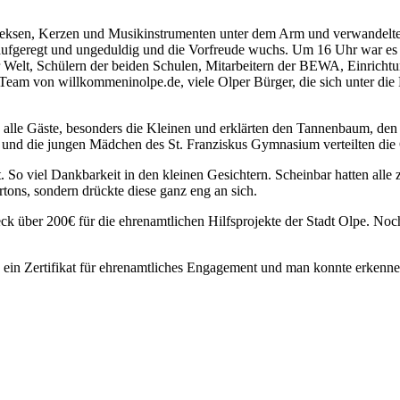
eksen, Kerzen und Musikinstrumenten unter dem Arm und verwandelte d
fgeregt und ungeduldig und die Vorfreude wuchs. Um 16 Uhr war es dan
er Welt, Schülern der beiden Schulen, Mitarbeitern der BEWA, Einric
 Team von willkommeninolpe.de, viele Olper Bürger, die sich unter die
le Gäste, besonders die Kleinen und erklärten den Tannenbaum, den S
 und die jungen Mädchen des St. Franziskus Gymnasium verteilten die 
So viel Dankbarkeit in den kleinen Gesichtern. Scheinbar hatten alle z
tons, sondern drückte diese ganz eng an sich.
ck über 200€ für die ehrenamtlichen Hilfsprojekte der Stadt Olpe. Noch
ein Zertifikat für ehrenamtliches Engagement und man konnte erkennen