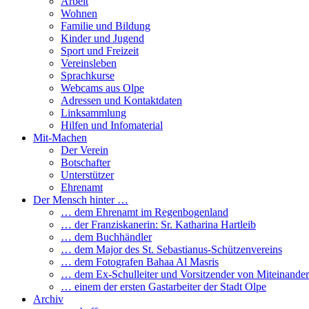
Arbeit
Wohnen
Familie und Bildung
Kinder und Jugend
Sport und Freizeit
Vereinsleben
Sprachkurse
Webcams aus Olpe
Adressen und Kontaktdaten
Linksammlung
Hilfen und Infomaterial
Mit-Machen
Der Verein
Botschafter
Unterstützer
Ehrenamt
Der Mensch hinter …
… dem Ehrenamt im Regenbogenland
… der Franziskanerin: Sr. Katharina Hartleib
… dem Buchhändler
… dem Major des St. Sebastianus-Schützenvereins
… dem Fotografen Bahaa Al Masris
… dem Ex-Schulleiter und Vorsitzender von Miteinander
… einem der ersten Gastarbeiter der Stadt Olpe
Archiv