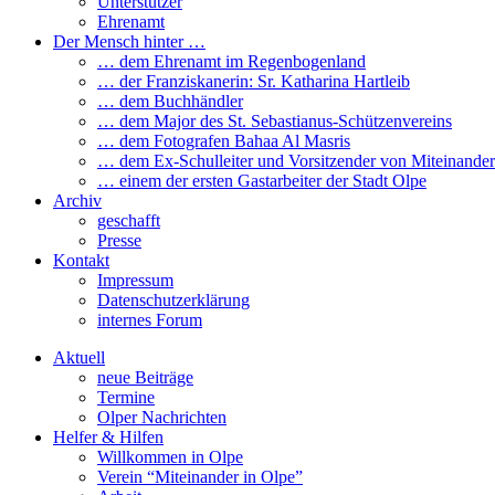
Unterstützer
Ehrenamt
Der Mensch hinter …
… dem Ehrenamt im Regenbogenland
… der Franziskanerin: Sr. Katharina Hartleib
… dem Buchhändler
… dem Major des St. Sebastianus-Schützenvereins
… dem Fotografen Bahaa Al Masris
… dem Ex-Schulleiter und Vorsitzender von Miteinander
… einem der ersten Gastarbeiter der Stadt Olpe
Archiv
geschafft
Presse
Kontakt
Impressum
Datenschutzerklärung
internes Forum
Aktuell
neue Beiträge
Termine
Olper Nachrichten
Helfer & Hilfen
Willkommen in Olpe
Verein “Miteinander in Olpe”