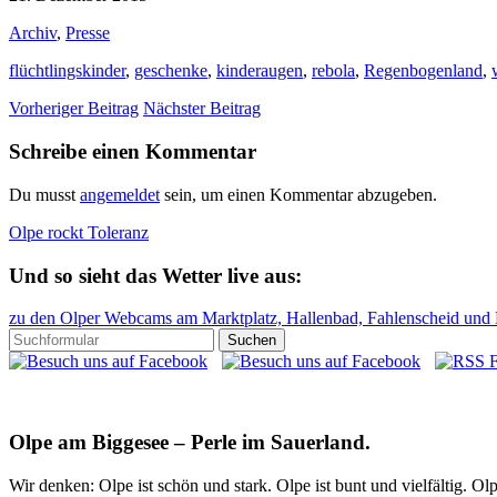
Archiv
,
Presse
flüchtlingskinder
,
geschenke
,
kinderaugen
,
rebola
,
Regenbogenland
,
Vorheriger Beitrag
Nächster Beitrag
Schreibe einen Kommentar
Du musst
angemeldet
sein, um einen Kommentar abzugeben.
Olpe rockt Toleranz
Und so sieht das Wetter live aus:
zu den Olper Webcams am Marktplatz, Hallenbad, Fahlenscheid und
Olpe am Biggesee – Perle im Sauerland.
Wir denken: Olpe ist schön und stark. Olpe ist bunt und vielfältig. 