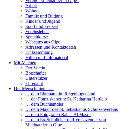
Verein “Miteinander in Olpe”
Arbeit
Wohnen
Familie und Bildung
Kinder und Jugend
Sport und Freizeit
Vereinsleben
Sprachkurse
Webcams aus Olpe
Adressen und Kontaktdaten
Linksammlung
Hilfen und Infomaterial
Mit-Machen
Der Verein
Botschafter
Unterstützer
Ehrenamt
Der Mensch hinter …
… dem Ehrenamt im Regenbogenland
… der Franziskanerin: Sr. Katharina Hartleib
… dem Buchhändler
… dem Major des St. Sebastianus-Schützenvereins
… dem Fotografen Bahaa Al Masris
… dem Ex-Schulleiter und Vorsitzender von
Miteinander in Olpe