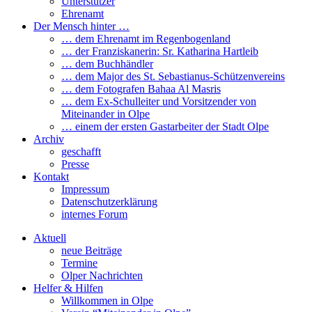
Unterstützer
Ehrenamt
Der Mensch hinter …
… dem Ehrenamt im Regenbogenland
… der Franziskanerin: Sr. Katharina Hartleib
… dem Buchhändler
… dem Major des St. Sebastianus-Schützenvereins
… dem Fotografen Bahaa Al Masris
… dem Ex-Schulleiter und Vorsitzender von
Miteinander in Olpe
… einem der ersten Gastarbeiter der Stadt Olpe
Archiv
geschafft
Presse
Kontakt
Impressum
Datenschutzerklärung
internes Forum
Aktuell
neue Beiträge
Termine
Olper Nachrichten
Helfer & Hilfen
Willkommen in Olpe