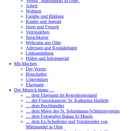
Verein “Miteinander in Olpe”
Arbeit
Wohnen
Familie und Bildung
Kinder und Jugend
Sport und Freizeit
Vereinsleben
Sprachkurse
Webcams aus Olpe
Adressen und Kontaktdaten
Linksammlung
Hilfen und Infomaterial
Mit-Machen
Der Verein
Botschafter
Unterstützer
Ehrenamt
Der Mensch hinter …
… dem Ehrenamt im Regenbogenland
… der Franziskanerin: Sr. Katharina Hartleib
… dem Buchhändler
… dem Major des St. Sebastianus-Schützenvereins
… dem Fotografen Bahaa Al Masris
… dem Ex-Schulleiter und Vorsitzender von
Miteinander in Olpe