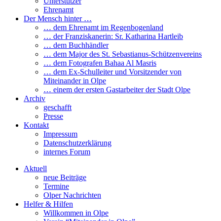
Unterstützer
Ehrenamt
Der Mensch hinter …
… dem Ehrenamt im Regenbogenland
… der Franziskanerin: Sr. Katharina Hartleib
… dem Buchhändler
… dem Major des St. Sebastianus-Schützenvereins
… dem Fotografen Bahaa Al Masris
… dem Ex-Schulleiter und Vorsitzender von
Miteinander in Olpe
… einem der ersten Gastarbeiter der Stadt Olpe
Archiv
geschafft
Presse
Kontakt
Impressum
Datenschutzerklärung
internes Forum
Aktuell
neue Beiträge
Termine
Olper Nachrichten
Helfer & Hilfen
Willkommen in Olpe