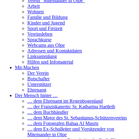
Verein “Miteinander in Olpe”
Arbeit
Wohnen
Familie und Bildung
Kinder und Jugend
Sport und Freizeit
Vereinsleben
Sprachkurse
Webcams aus Olpe
Adressen und Kontaktdaten
Linksammlung
Hilfen und Infomaterial
Mit-Machen
Der Verein
Botschafter
Unterstützer
Ehrenamt
Der Mensch hinter …
… dem Ehrenamt im Regenbogenland
… der Franziskanerin: Sr. Katharina Hartleib
… dem Buchhändler
… dem Major des St. Sebastianus-Schützenvereins
… dem Fotografen Bahaa Al Masris
… dem Ex-Schulleiter und Vorsitzender von
Miteinander in Olpe