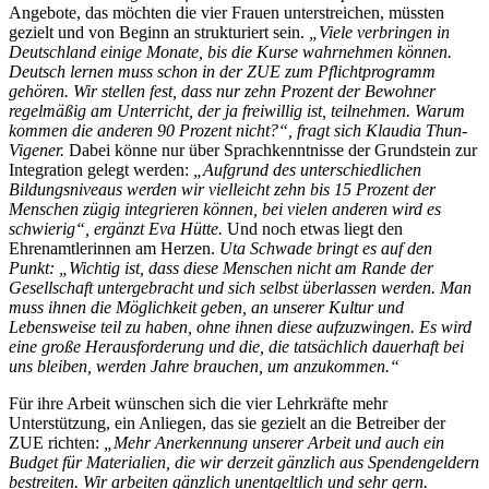
Angebote, das möchten die vier Frauen unterstreichen, müssten
gezielt und von Beginn an strukturiert sein.
„Viele verbringen in
Deutschland einige Monate, bis die Kurse wahrnehmen können.
Deutsch lernen muss schon in der ZUE zum Pflichtprogramm
gehören. Wir stellen fest, dass nur zehn Prozent der Bewohner
regelmäßig am Unterricht, der ja freiwillig ist, teilnehmen. Warum
kommen die anderen 90 Prozent nicht?“, fragt sich Klaudia Thun-
Vigener.
Dabei könne nur über Sprachkenntnisse der Grundstein zur
Integration gelegt werden:
„Aufgrund des unterschiedlichen
Bildungsniveaus werden wir vielleicht zehn bis 15 Prozent der
Menschen zügig integrieren können, bei vielen anderen wird es
schwierig“, ergänzt Eva Hütte.
Und noch etwas liegt den
Ehrenamtlerinnen am Herzen.
Uta Schwade bringt es auf den
Punkt: „Wichtig ist, dass diese Menschen nicht am Rande der
Gesellschaft untergebracht und sich selbst überlassen werden. Man
muss ihnen die Möglichkeit geben, an unserer Kultur und
Lebensweise teil zu haben, ohne ihnen diese aufzuzwingen. Es wird
eine große Herausforderung und die, die tatsächlich dauerhaft bei
uns bleiben, werden Jahre brauchen, um anzukommen.“
Für ihre Arbeit wünschen sich die vier Lehrkräfte mehr
Unterstützung, ein Anliegen, das sie gezielt an die Betreiber der
ZUE richten:
„Mehr Anerkennung unserer Arbeit und auch ein
Budget für Materialien, die wir derzeit gänzlich aus Spendengeldern
bestreiten. Wir arbeiten gänzlich unentgeltlich und sehr gern.