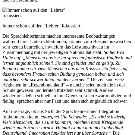
Immer schön auf den “Lehrer” fokussiert.
Die Sprachlehrerinnen machen interessante Beobachtungen
während ihrer Unterrichtsstunden, können zum Beispiel inzwischen
sehr genau beurteilen, inwiefern das Leistungsniveau im
Zusammenhang mit der jeweiligen Nationalität steht.
So fiel Eva
Hütte auf: „Menschen aus Syrien sprechen fantastisch Englisch und
lernen unglaublich schnell. Sie sind gebildet und ehrgeizig. Zu
Beginn hatten wir viele Menschen aus dem Kosovo. Da fiel es auf,
dass besonders Frauen selten Bildung genossen haben und sich
natürlich sehr schwer taten mit dem Lernen.“
Derzeit sind viele
Afghanen im „Regenbogenland“ – manche seien noch nie in der
Schule gewesen und lernten trotzdem sehr schnell. Andere
wiederum stießen schnell an ihre Grenzen, seien zwar motiviert und
fleißig, sprächen aber nur Farsi und täten sich unglaublich schwer.
Auf die Frage, ob aus Sicht der Sprachlehrerinnen Integration
funktionieren kann,
entgegnet Uta Schwade: „Es wird schwierig.
Viele Menschen, die zu uns kommen, möchten nach Kriegsende
wieder nach Hause zurück. Heimat ist nun mal nicht unbedingt
Deutschland. Integration funktioniert nur über Sprache.“
Die