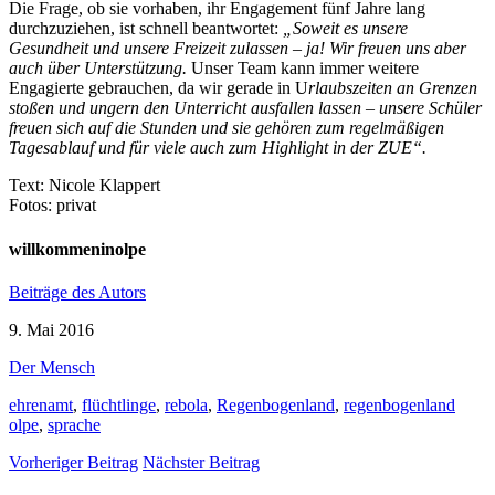
Die Frage, ob sie vorhaben, ihr Engagement fünf Jahre lang
durchzuziehen, ist schnell beantwortet:
„Soweit es unsere
Gesundheit und unsere Freizeit zulassen – ja!
Wir freuen uns aber
auch über Unterstützung.
Unser Team kann immer weitere
Engagierte gebrauchen, da wir gerade in U
rlaubszeiten an Grenzen
stoßen und ungern den Unterricht ausfallen lassen – unsere Schüler
freuen sich auf die Stunden und sie gehören zum regelmäßigen
Tagesablauf und für viele auch zum Highlight in der ZUE“.
Text: Nicole Klappert
Fotos: privat
willkommeninolpe
Beiträge des Autors
9. Mai 2016
Der Mensch
ehrenamt
,
flüchtlinge
,
rebola
,
Regenbogenland
,
regenbogenland
olpe
,
sprache
Vorheriger Beitrag
Nächster Beitrag