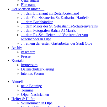
Unterstützer
Ehrenamt
Der Mensch hinter …
… dem Ehrenamt im Regenbogenland
… der Franziskanerin: Sr. Katharina Hartleib
… dem Buchhändler
… dem Major des St. Sebastianus-Schützenvereins
… dem Fotografen Bahaa Al Masris
… dem Ex-Schulleiter und Vorsitzender von
Miteinander in Olpe
… einem der ersten Gastarbeiter der Stadt Olpe
Archiv
geschafft
Presse
Kontakt
Impressum
Datenschutzerklärung
internes Forum
Aktuell
neue Beiträge
Termine
Olper Nachrichten
Helfer & Hilfen
Willkommen in Olpe