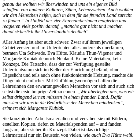
genau die wollten wir überwinden und uns ein eigenes Bild
schaffen, von anderen Kulturen, Sitten, Lebensweisen. Auch wollten
wir den Menschen helfen, sich in dem für sie fremden Land zurecht
zu finden.“ In Umfeld der vier Ehrenamtlerinnen reagierten und
reagieren viele positiv darauf, „manche gar nicht und machen
damit sicherlich ihr Unverständnis deutlich“.
Aller Anfang ist aber auch schwer: Zwar auf ihrem jeweiligen
Gebiet versiert und im Unterrichten alles andere als unerfahren,
betraten Uta Schwade, Eva Hütte, Klaudia Thun-Vigener und
Margarete Kubiak dennoch Neuland. Keine Materialien, kein
Konzept. Die Tatsache, dass der zur Verfügung gestellte
Unterrichtsraum sich im Keller der Einrichtung befand, ohne
Tageslicht und teils auch ohne funktionierende Heizung, machte die
Dinge nicht einfacher. Mit Einfühlungsvermögen halfen die
Lehrerinnen den erwartungsvollen Menschen vor sich und auch sich
selbst die erste holprige Zeit zu ebnen.
„Wir überlegten uns, was wir
selbst dringend lernen müssten in einem fremden Land. Dafür
mussten wir uns in die Bedürfnisse der Menschen reindenken“,
erinnert sich Margarete Kubiak.
Sie konzipierten Arbeitsmaterialien und versahen sie mit Bildern,
erstellten Kopien, riefen zu Materialspenden auf – und fanden
langsam, aber sicher ihr Konzept. Dabei ist das richtige
Lehrmaterial nur ein Baustein von vielen,
wie auch Eva Hütte weiß: