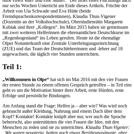
habe einen Vater und eine Mutter.“
Der Brief eines Flüchtlings nach
nur sechs Wochen Unterricht am Ende dieses Artikels. Früchte der
Arbeit von Uta Schwade und Eva Hütte (beide
Fremdsprachenkorrespondentinnen), Klaudia Thun-Vigener
(Dozentin an der Volkshochschule), Oberstudienrätin Margarete
Kubiak und ihrer „Kollegen“. Im März 2015 haben sie gemeinsam
mit zwei weiteren Helferinnen die ehrenamtlichen Deutschkurse im
„Regenbogenland“ ins Leben gerufen. Heute ist die ehemalige
Olper Notunterkunft eine Zentrale Unterbringungseinrichtung
(ZUE) und das Team der Deutschlehrerinnen und -lehrer auf 18
angewachsen, die täglich vier Stunden unterrichten.
Teil 1:
„Willkommen in Olpe“
hat sich im Mai 2016 mit den vier Frauen
der ersten Stunde zu einem offenen Gespräch getroffen – in Teil eins
geht es um die Motivation hinter ihrer Arbeit, erste Hürden, erste
Erfolge und persönliche Bindungen.
Am Anfang stand die Frage: Helfen ja – aber wie? Was wird noch
gebraucht außer Kleidung, Nahrung und einem Dach über dem
Kopf? Kontakte! Kontakte knüpft aber nur, wer auch die Sprache
beherrscht, also unterstützten die vier Frauen die Idee, mit den
Menschen zu reden und sie zu unterrichten.
Klaudia Thun-Vigener:
„Wir waren neugierig, hatten auch etwas Berührungsängste, aber