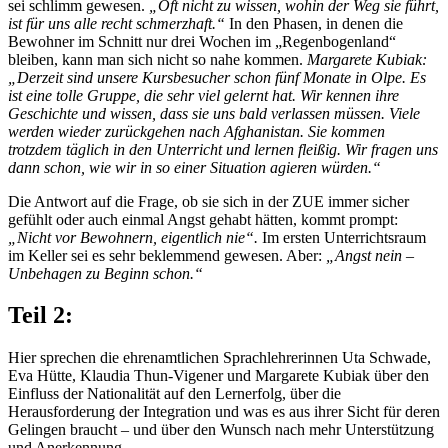
sei schlimm gewesen.
„Oft nicht zu wissen, wohin der Weg sie führt,
ist für uns alle recht schmerzhaft.“
In den Phasen, in denen die
Bewohner im Schnitt nur drei Wochen im „Regenbogenland“
bleiben, kann man sich nicht so nahe kommen.
Margarete Kubiak:
„Derzeit sind unsere Kursbesucher schon fünf Monate in Olpe. Es
ist eine tolle Gruppe, die sehr viel gelernt hat. Wir kennen ihre
Geschichte und wissen, dass sie uns bald verlassen müssen. Viele
werden wieder zurückgehen nach Afghanistan. Sie kommen
trotzdem täglich in den Unterricht und lernen fleißig. Wir fragen uns
dann schon, wie wir in so einer Situation agieren würden.“
Die Antwort auf die Frage, ob sie sich in der ZUE immer sicher
gefühlt oder auch einmal Angst gehabt hätten, kommt prompt:
„Nicht vor Bewohnern, eigentlich nie“.
Im ersten Unterrichtsraum
im Keller sei es sehr beklemmend gewesen. Aber:
„Angst nein –
Unbehagen zu Beginn schon.“
Teil 2:
Hier sprechen die ehrenamtlichen Sprachlehrerinnen Uta Schwade,
Eva Hütte, Klaudia Thun-Vigener und Margarete Kubiak über den
Einfluss der Nationalität auf den Lernerfolg, über die
Herausforderung der Integration und was es aus ihrer Sicht für deren
Gelingen braucht – und über den Wunsch nach mehr Unterstützung
und Anerkennung.