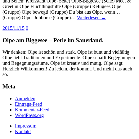
und Seiten: Kreisstadt Olpe (Seite) Olpe-Biggesee (Seite) Meet &
Greet in Olpe Flüchtlingshilfe Olpe (Gruppe) Refugees Olpe
(Gruppe) Olpe bewegt! (Gruppe) Du bist aus Olpe, wenn…
(Gruppe) Olper Jobbörse (Gruppe)…
Weiterlesen →
2015/11/15
0
Olpe am Biggesee – Perle im Sauerland.
Wir denken: Olpe ist schön und stark. Olpe ist bunt und vielfältig.
Olpe liebt Traditionen und Experimente. Olpe schafft Begegnungen
und Begegnungsräume. Olpe ist kreativ und mutig. Olpe sagt:
Herzlich Willkommen! Zu jedem, der kommt. Und meint das auch
so.
Meta
Anmelden
Eintrags-Feed
Kommentar-Feed
WordPress.org
Impressum
Kontakt