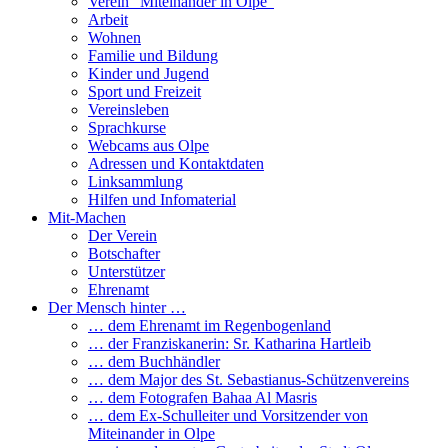
Verein “Miteinander in Olpe”
Arbeit
Wohnen
Familie und Bildung
Kinder und Jugend
Sport und Freizeit
Vereinsleben
Sprachkurse
Webcams aus Olpe
Adressen und Kontaktdaten
Linksammlung
Hilfen und Infomaterial
Mit-Machen
Der Verein
Botschafter
Unterstützer
Ehrenamt
Der Mensch hinter …
… dem Ehrenamt im Regenbogenland
… der Franziskanerin: Sr. Katharina Hartleib
… dem Buchhändler
… dem Major des St. Sebastianus-Schützenvereins
… dem Fotografen Bahaa Al Masris
… dem Ex-Schulleiter und Vorsitzender von
Miteinander in Olpe