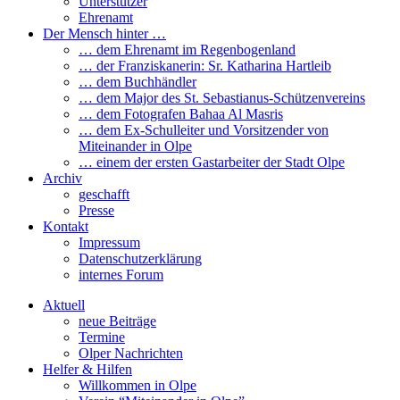
Unterstützer
Ehrenamt
Der Mensch hinter …
… dem Ehrenamt im Regenbogenland
… der Franziskanerin: Sr. Katharina Hartleib
… dem Buchhändler
… dem Major des St. Sebastianus-Schützenvereins
… dem Fotografen Bahaa Al Masris
… dem Ex-Schulleiter und Vorsitzender von
Miteinander in Olpe
… einem der ersten Gastarbeiter der Stadt Olpe
Archiv
geschafft
Presse
Kontakt
Impressum
Datenschutzerklärung
internes Forum
Aktuell
neue Beiträge
Termine
Olper Nachrichten
Helfer & Hilfen
Willkommen in Olpe