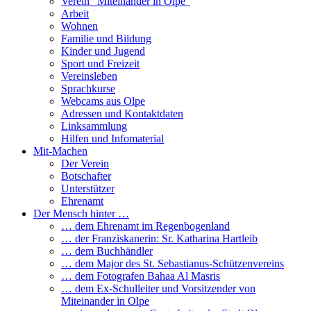
Verein “Miteinander in Olpe”
Arbeit
Wohnen
Familie und Bildung
Kinder und Jugend
Sport und Freizeit
Vereinsleben
Sprachkurse
Webcams aus Olpe
Adressen und Kontaktdaten
Linksammlung
Hilfen und Infomaterial
Mit-Machen
Der Verein
Botschafter
Unterstützer
Ehrenamt
Der Mensch hinter …
… dem Ehrenamt im Regenbogenland
… der Franziskanerin: Sr. Katharina Hartleib
… dem Buchhändler
… dem Major des St. Sebastianus-Schützenvereins
… dem Fotografen Bahaa Al Masris
… dem Ex-Schulleiter und Vorsitzender von
Miteinander in Olpe