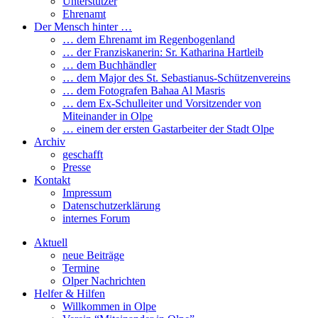
Unterstützer
Ehrenamt
Der Mensch hinter …
… dem Ehrenamt im Regenbogenland
… der Franziskanerin: Sr. Katharina Hartleib
… dem Buchhändler
… dem Major des St. Sebastianus-Schützenvereins
… dem Fotografen Bahaa Al Masris
… dem Ex-Schulleiter und Vorsitzender von
Miteinander in Olpe
… einem der ersten Gastarbeiter der Stadt Olpe
Archiv
geschafft
Presse
Kontakt
Impressum
Datenschutzerklärung
internes Forum
Aktuell
neue Beiträge
Termine
Olper Nachrichten
Helfer & Hilfen
Willkommen in Olpe