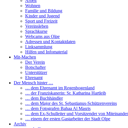
Arbeit
Wohnen
Familie und Bildung
Kinder und Jugend
Sport und Freizeit
Vereinsleben
Sprachkurse
Webcams aus Olpe
Adressen und Kontaktdaten
Linksammlung
Hilfen und Infomaterial
Mit-Machen
Der Verein
Botschafter
Unterstützer
Ehrenamt
Der Mensch hinter …
… dem Ehrenamt im Regenbogenland
… der Franziskanerin: Sr. Katharina Hartleib
… dem Buchhändler
… dem Major des St. Sebastianus-Schützenvereins
… dem Fotografen Bahaa Al Masris
… dem Ex-Schulleiter und Vorsitzender von Miteinander
… einem der ersten Gastarbeiter der Stadt Olpe
Archiv