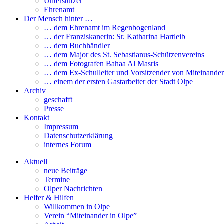
Unterstützer
Ehrenamt
Der Mensch hinter …
… dem Ehrenamt im Regenbogenland
… der Franziskanerin: Sr. Katharina Hartleib
… dem Buchhändler
… dem Major des St. Sebastianus-Schützenvereins
… dem Fotografen Bahaa Al Masris
… dem Ex-Schulleiter und Vorsitzender von Miteinander
… einem der ersten Gastarbeiter der Stadt Olpe
Archiv
geschafft
Presse
Kontakt
Impressum
Datenschutzerklärung
internes Forum
Aktuell
neue Beiträge
Termine
Olper Nachrichten
Helfer & Hilfen
Willkommen in Olpe
Verein “Miteinander in Olpe”