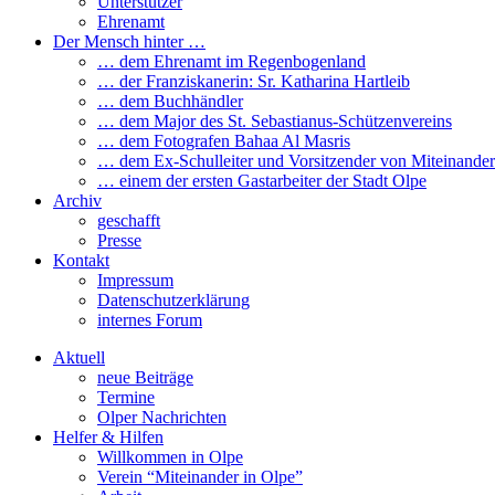
Unterstützer
Ehrenamt
Der Mensch hinter …
… dem Ehrenamt im Regenbogenland
… der Franziskanerin: Sr. Katharina Hartleib
… dem Buchhändler
… dem Major des St. Sebastianus-Schützenvereins
… dem Fotografen Bahaa Al Masris
… dem Ex-Schulleiter und Vorsitzender von Miteinander
… einem der ersten Gastarbeiter der Stadt Olpe
Archiv
geschafft
Presse
Kontakt
Impressum
Datenschutzerklärung
internes Forum
Aktuell
neue Beiträge
Termine
Olper Nachrichten
Helfer & Hilfen
Willkommen in Olpe
Verein “Miteinander in Olpe”