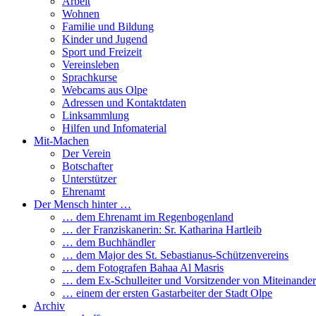
Arbeit
Wohnen
Familie und Bildung
Kinder und Jugend
Sport und Freizeit
Vereinsleben
Sprachkurse
Webcams aus Olpe
Adressen und Kontaktdaten
Linksammlung
Hilfen und Infomaterial
Mit-Machen
Der Verein
Botschafter
Unterstützer
Ehrenamt
Der Mensch hinter …
… dem Ehrenamt im Regenbogenland
… der Franziskanerin: Sr. Katharina Hartleib
… dem Buchhändler
… dem Major des St. Sebastianus-Schützenvereins
… dem Fotografen Bahaa Al Masris
… dem Ex-Schulleiter und Vorsitzender von Miteinander
… einem der ersten Gastarbeiter der Stadt Olpe
Archiv