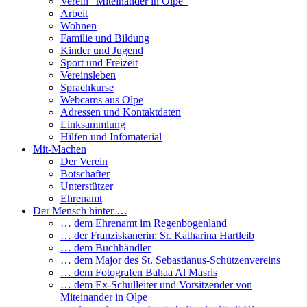
Verein “Miteinander in Olpe”
Arbeit
Wohnen
Familie und Bildung
Kinder und Jugend
Sport und Freizeit
Vereinsleben
Sprachkurse
Webcams aus Olpe
Adressen und Kontaktdaten
Linksammlung
Hilfen und Infomaterial
Mit-Machen
Der Verein
Botschafter
Unterstützer
Ehrenamt
Der Mensch hinter …
… dem Ehrenamt im Regenbogenland
… der Franziskanerin: Sr. Katharina Hartleib
… dem Buchhändler
… dem Major des St. Sebastianus-Schützenvereins
… dem Fotografen Bahaa Al Masris
… dem Ex-Schulleiter und Vorsitzender von
Miteinander in Olpe