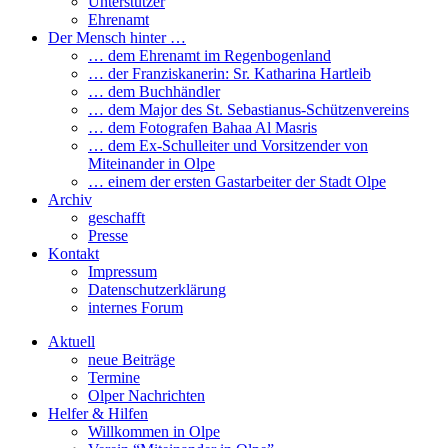
Unterstützer
Ehrenamt
Der Mensch hinter …
… dem Ehrenamt im Regenbogenland
… der Franziskanerin: Sr. Katharina Hartleib
… dem Buchhändler
… dem Major des St. Sebastianus-Schützenvereins
… dem Fotografen Bahaa Al Masris
… dem Ex-Schulleiter und Vorsitzender von
Miteinander in Olpe
… einem der ersten Gastarbeiter der Stadt Olpe
Archiv
geschafft
Presse
Kontakt
Impressum
Datenschutzerklärung
internes Forum
Aktuell
neue Beiträge
Termine
Olper Nachrichten
Helfer & Hilfen
Willkommen in Olpe