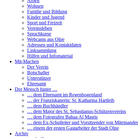
Arbeit
Wohnen
Familie und Bildung
Kinder und Jugend
Sport und Freizeit
Vereinsleben
Sprachkurse
Webcams aus Olpe
Adressen und Kontaktdaten
Linksammlung
Hilfen und Infomaterial
Mit-Machen
Der Verein
Botschafter
Unterstützer
Ehrenamt
Der Mensch hinter …
… dem Ehrenamt im Regenbogenland
… der Franziskanerin: Sr. Katharina Hartleib
… dem Buchhändler
… dem Major des St. Sebastianus-Schützenvereins
… dem Fotografen Bahaa Al Masris
… dem Ex-Schulleiter und Vorsitzender von Miteinander
… einem der ersten Gastarbeiter der Stadt Olpe
Archiv