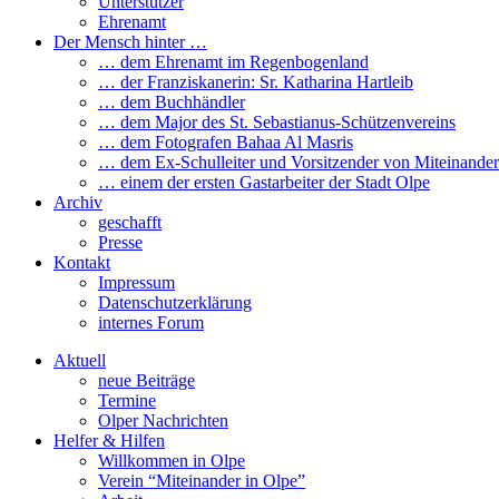
Unterstützer
Ehrenamt
Der Mensch hinter …
… dem Ehrenamt im Regenbogenland
… der Franziskanerin: Sr. Katharina Hartleib
… dem Buchhändler
… dem Major des St. Sebastianus-Schützenvereins
… dem Fotografen Bahaa Al Masris
… dem Ex-Schulleiter und Vorsitzender von Miteinander
… einem der ersten Gastarbeiter der Stadt Olpe
Archiv
geschafft
Presse
Kontakt
Impressum
Datenschutzerklärung
internes Forum
Aktuell
neue Beiträge
Termine
Olper Nachrichten
Helfer & Hilfen
Willkommen in Olpe
Verein “Miteinander in Olpe”