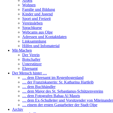
Arbeit
Wohnen
Familie und Bildung
Kinder und Jugend
Sport und Freizeit
Vereinsleben
Sprachkurse
Webcams aus Olpe
Adressen und Kontaktdaten
Linksammlung
Hilfen und Infomaterial
Mit-Machen
Der Verein
Botschafter
Unterstützer
Ehrenamt
Der Mensch hinter …
… dem Ehrenamt im Regenbogenland
… der Franziskanerin: Sr. Katharina Hartleib
… dem Buchhändler
… dem Major des St. Sebastianus-Schützenvereins
… dem Fotografen Bahaa Al Masris
… dem Ex-Schulleiter und Vorsitzender von Miteinander
… einem der ersten Gastarbeiter der Stadt Olpe
Archiv