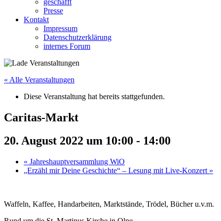
geschafft
Presse
Kontakt
Impressum
Datenschutzerklärung
internes Forum
« Alle Veranstaltungen
Diese Veranstaltung hat bereits stattgefunden.
Caritas-Markt
20. August 2022 um 10:00
-
14:00
«
Jahreshauptversammlung WiO
„Erzähl mir Deine Geschichte“ – Lesung mit Live-Konzert
»
Waffeln, Kaffee, Handarbeiten, Marktstände, Trödel,
Bücher u.v.m
.
Rund um die
St. Martinus Kirche
in Olpe