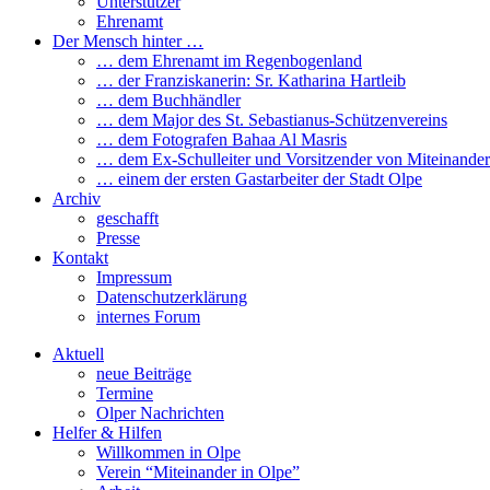
Unterstützer
Ehrenamt
Der Mensch hinter …
… dem Ehrenamt im Regenbogenland
… der Franziskanerin: Sr. Katharina Hartleib
… dem Buchhändler
… dem Major des St. Sebastianus-Schützenvereins
… dem Fotografen Bahaa Al Masris
… dem Ex-Schulleiter und Vorsitzender von Miteinander
… einem der ersten Gastarbeiter der Stadt Olpe
Archiv
geschafft
Presse
Kontakt
Impressum
Datenschutzerklärung
internes Forum
Aktuell
neue Beiträge
Termine
Olper Nachrichten
Helfer & Hilfen
Willkommen in Olpe
Verein “Miteinander in Olpe”