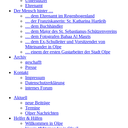
Unterstützer
Ehrenamt
Der Mensch hinter …
… dem Ehrenamt im Regenbogenland
… der Franziskanerin: Sr. Katharina Hartleib
… dem Buchhändler
… dem Major des St. Sebastianus-Schützenvereins
… dem Fotografen Bahaa Al Masris
… dem Ex-Schulleiter und Vorsitzender von
Miteinander in Olpe
… einem der ersten Gastarbeiter der Stadt Olpe
Archiv
geschafft
Presse
Kontakt
Impressum
Datenschutzerklärung
internes Forum
Aktuell
neue Beiträge
Termine
Olper Nachrichten
Helfer & Hilfen
Willkommen in Olpe