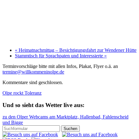
«
Heimatnachmittag – Besichtigungsfahrt zur Wendener Hütte
Stammtisch für Sprachpaten und Interessierte
»
Terminvorschläge bitte mit allen Infos, Plakat, Flyer o.ä. an
termine@willkommeninolpe.de
Kommentare sind geschlossen.
Olpe rockt Toleranz
Und so sieht das Wetter live aus:
zu den Olper Webcams am Marktplatz, Hallenbad, Fahlenscheid
und Bigge