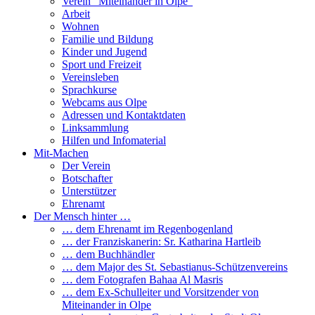
Verein “Miteinander in Olpe”
Arbeit
Wohnen
Familie und Bildung
Kinder und Jugend
Sport und Freizeit
Vereinsleben
Sprachkurse
Webcams aus Olpe
Adressen und Kontaktdaten
Linksammlung
Hilfen und Infomaterial
Mit-Machen
Der Verein
Botschafter
Unterstützer
Ehrenamt
Der Mensch hinter …
… dem Ehrenamt im Regenbogenland
… der Franziskanerin: Sr. Katharina Hartleib
… dem Buchhändler
… dem Major des St. Sebastianus-Schützenvereins
… dem Fotografen Bahaa Al Masris
… dem Ex-Schulleiter und Vorsitzender von
Miteinander in Olpe