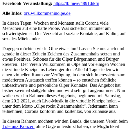
Facebook-Veranstaltung:
https://fb.me/e/4891dikfn
Alle Infos:
orz.willkommeninolpe.de
In diesen Tagen, Wochen und Monaten stellt Corona viele
Menschen auf eine harte Probe. Was sicherlich mitunter am
schwierigsten ist: Der Verzicht auf soziale Kontakte, auf Kultur, auf
soziales Miteinander.
Dagegen möchten wir in Olpe etwas tun! Lassen Sie uns auch und
gerade in dieser Zeit ein Zeichen des Zusammenhalts setzen und
etwas Positives, Schönes für die Olper Bürgerinnen und Bürger
kreieren! Der Verein Willkommen in Olpe hat vor einigen Wochen
die virtuelle Kneipe ins Leben gerufen. Alle 14 Tage stellen wir
einen virtuellen Raum zur Verfügung, in dem sich Interessierte zum
moderierten Austausch treffen können – so entstehen fröhliche,
unbeschwerte und persönliche Olper Kontakte. Das Angebot hat
bisher zweimal stattgefunden und wird sehr gut angenommen. Nun
wollen wir im Rahmen dieses Angebots, beginnend mit Samstag,
dem 20.2.2021, auch Live-Musik in die virtuelle Kneipe holen –
unter dem Motto „Olpe rockt Zusammenhalt“. Jedermann kann
teilnehmen, Corona-konform und kostenlos, von Zuhause aus.
In diesem Rahmen möchten wir den Bands, die unseren Verein beim
Toleranz-Konzert
ohne Gage unterstützt haben, die Möglichkeit