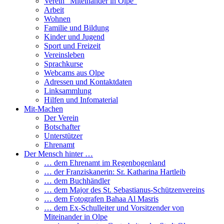
Verein “Miteinander in Olpe”
Arbeit
Wohnen
Familie und Bildung
Kinder und Jugend
Sport und Freizeit
Vereinsleben
Sprachkurse
Webcams aus Olpe
Adressen und Kontaktdaten
Linksammlung
Hilfen und Infomaterial
Mit-Machen
Der Verein
Botschafter
Unterstützer
Ehrenamt
Der Mensch hinter …
… dem Ehrenamt im Regenbogenland
… der Franziskanerin: Sr. Katharina Hartleib
… dem Buchhändler
… dem Major des St. Sebastianus-Schützenvereins
… dem Fotografen Bahaa Al Masris
… dem Ex-Schulleiter und Vorsitzender von
Miteinander in Olpe