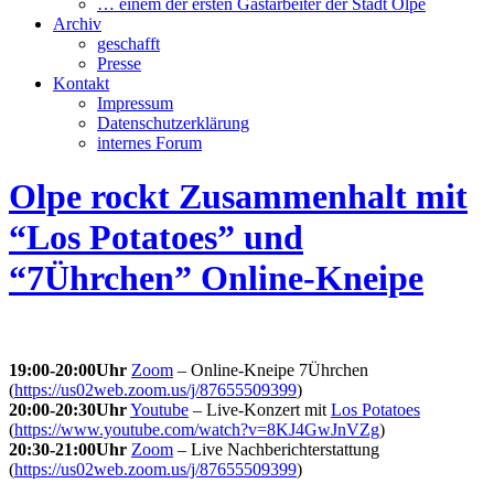
… einem der ersten Gastarbeiter der Stadt Olpe
Archiv
geschafft
Presse
Kontakt
Impressum
Datenschutzerklärung
internes Forum
Olpe rockt Zusammenhalt mit
“Los Potatoes” und
“7Ührchen” Online-Kneipe
19:00-20:00Uhr
Zoom
– Online-Kneipe 7Ührchen
(
https://us02web.zoom.us/j/87655509399
)
20:00-20:30Uhr
Youtube
– Live-Konzert mit
Los Potatoes
(
https://www.youtube.com/watch?v=8KJ4GwJnVZg
)
20:30-21:00Uhr
Zoom
– Live Nachberichterstattung
(
https://us02web.zoom.us/j/87655509399
)