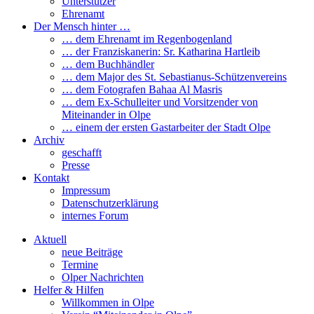
Unterstützer
Ehrenamt
Der Mensch hinter …
… dem Ehrenamt im Regenbogenland
… der Franziskanerin: Sr. Katharina Hartleib
… dem Buchhändler
… dem Major des St. Sebastianus-Schützenvereins
… dem Fotografen Bahaa Al Masris
… dem Ex-Schulleiter und Vorsitzender von
Miteinander in Olpe
… einem der ersten Gastarbeiter der Stadt Olpe
Archiv
geschafft
Presse
Kontakt
Impressum
Datenschutzerklärung
internes Forum
Aktuell
neue Beiträge
Termine
Olper Nachrichten
Helfer & Hilfen
Willkommen in Olpe